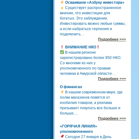
Осваиваем «Азбуку инвестора»
Существует распространенное
мнение, что инвестиции для
богатых. Это заблуждение.
Инвестировать можно любые суммы,
а если набраться терпения и
подключить…
Подробнее >>>
ВНИМАНИЕ НКО
В нашем регионе
зарегистрировано более 950 НКО.
Со многими из них у
уполномоченного по правам
человека в Амурской области…
Подробнее >>>
О финансах
В нашем современном мире, где
полки магазинов ломятся от
изобилия товаров, а реклама
призывает покупать все больше и
больше,…
Подробнее >>>
«ГОРЯЧАЯ ЛИНИЯ»
уполномоченного
Сегодня 27 января в День