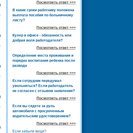
Посмотреть ответ >>>
а
В какие сроки работнику положена
в
выплата пособия по больничному
листу?
Посмотреть ответ >>>
а
Кулер в офисе - обязанность или
добрая воля работодателя?
в
Посмотреть ответ >>>
Определение места проживания и
порядка воспитания ребенка после
а
развода
Посмотреть ответ >>>
в
Если сотрудник передумал
увольняться? Если работодатель
не согласен с отзывом заявления?
а
Посмотреть ответ >>>
Если вы сядете за руль
в
автомобиля с просроченным
водительским удостоверением?
Посмотреть ответ >>>
а
Если забыли вещи?