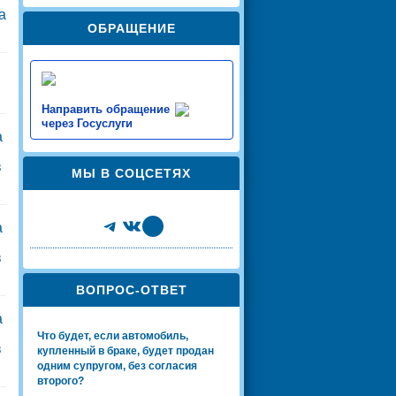
а
ОБРАЩЕНИЕ
Направить обращение
через Госуслуги
а
в
МЫ В СОЦСЕТЯХ
Telegram
VK
Share Icon
а
в
ВОПРОС-ОТВЕТ
а
Что будет, если автомобиль,
в
купленный в браке, будет продан
одним супругом, без согласия
второго?