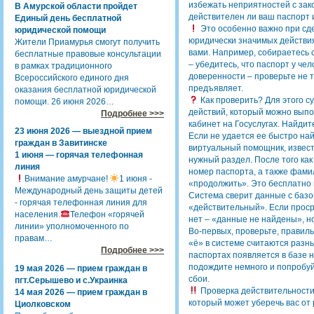
избежать неприятностей с зак
В Амурской области пройдет
действителен ли ваш паспорт и
Единый день бесплатной
Это особенно важно при сде
юридической помощи
юридически значимых действия
Жители Приамурья смогут получить
вами. Например, собираетесь 
бесплатные правовые консультации
– убедитесь, что паспорт у че
в рамках традиционного
доверенности – проверьте не то
Всероссийского единого дня
предъявляет.
оказания бесплатной юридической
Как проверить? Для этого с
помощи. 26 июня 2026…
действий, который можно выпо
Подробнее >>>
кабинет на Госуслугах. Найдит
23 июня 2026 — выездной прием
Если не удается ее быстро най
граждан в Завитинске
виртуальный помощник, извест
1 июня — горячая телефонная
нужный раздел. После того как
линия
номер паспорта, а также фами
Внимание амурчане!
1 июня -
«продолжить». Это бесплатно и
Международный день защиты детей
Система сверит данные с базо
- горячая телефонная линия для
«действительный». Если проср
населения.
Телефон «горячей
нет – «данные не найдены», но
линии» уполномоченного по
Во-первых, проверьте, правиль
правам…
«ё» в системе считаются разн
Подробнее >>>
паспортах появляется в базе н
подождите немного и попробуй
19 мая 2026 — прием граждан в
сбои.
пгт.Серышево и с.Украинка
Проверка действительности
14 мая 2026 — прием граждан в
который может уберечь вас от
Циолковском