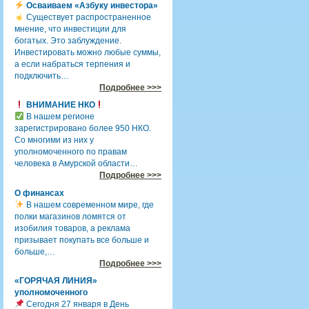
Осваиваем «Азбуку инвестора»
Существует распространенное
мнение, что инвестиции для
богатых. Это заблуждение.
Инвестировать можно любые суммы,
а если набраться терпения и
подключить…
Подробнее >>>
ВНИМАНИЕ НКО
В нашем регионе
зарегистрировано более 950 НКО.
Со многими из них у
уполномоченного по правам
человека в Амурской области…
Подробнее >>>
О финансах
В нашем современном мире, где
полки магазинов ломятся от
изобилия товаров, а реклама
призывает покупать все больше и
больше,…
Подробнее >>>
«ГОРЯЧАЯ ЛИНИЯ»
уполномоченного
Сегодня 27 января в День