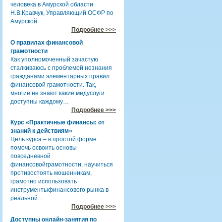
человека в Амурской области
Н.В.Кравчук, Управляющий ОСФР по
Амурской…
Подробнее >>>
О правилах финансовой
грамотности
Как уполномоченный зачастую
сталкиваюсь с проблемой незнания
гражданами элементарных правил
финансовой грамотности. Так,
многие не знают какие медуслуги
доступны каждому…
Подробнее >>>
Курс «Практичные финансы: от
знаний к действиям»
Цель курса – в простой форме
помочь освоить основы
повседневной
финансовойграмотности, научиться
противостоять мошенникам,
грамотно использовать
инструментыфинансового рынка в
реальной…
Подробнее >>>
Доступны онлайн-занятия по