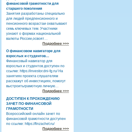
финансовой грамотности для
старшего поколения
Занятия разработаны специально
для людей предпенсионного и
пенсионного возрастаи охватывают
семь ключевых тем. Участники
узнают о формах национальной
валюты России,освоят…
Подробнее >>>
О финансовом навигаторе для
взрослых и студентов…
Финансовый навигатор для
взрослых и студентов доступен по
ссылке: https://investor.dni-fg.ru/ На
занятиях проекта слушателям
расскажут об инвестициях, помогут
выстроитьграмотную личную…
Подробнее >>>
ДОСТУПЕН К ПРОХОЖДЕНИЮ
ЗАЧЕТ ПО ФИНАНСОВОЙ
ГРАМОТНОСТИ
Всероссийский онлайн зачет по
финансовой грамотности доступен
по ссылке: https://finzachet.ru/
Подробнее >>>