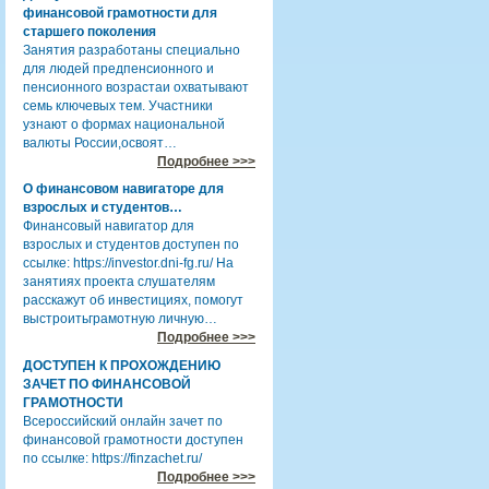
финансовой грамотности для
старшего поколения
Занятия разработаны специально
для людей предпенсионного и
пенсионного возрастаи охватывают
семь ключевых тем. Участники
узнают о формах национальной
валюты России,освоят…
Подробнее >>>
О финансовом навигаторе для
взрослых и студентов…
Финансовый навигатор для
взрослых и студентов доступен по
ссылке: https://investor.dni-fg.ru/ На
занятиях проекта слушателям
расскажут об инвестициях, помогут
выстроитьграмотную личную…
Подробнее >>>
ДОСТУПЕН К ПРОХОЖДЕНИЮ
ЗАЧЕТ ПО ФИНАНСОВОЙ
ГРАМОТНОСТИ
Всероссийский онлайн зачет по
финансовой грамотности доступен
по ссылке: https://finzachet.ru/
Подробнее >>>