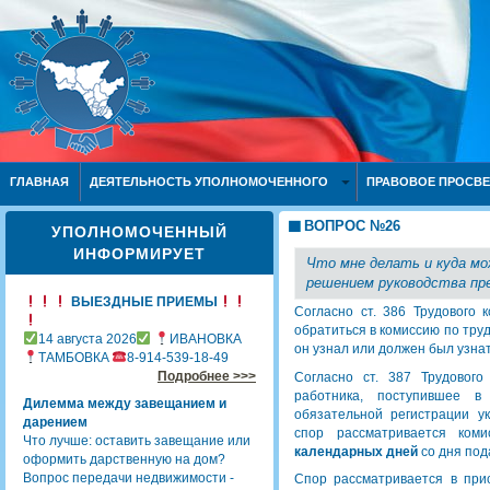
ГЛАВНАЯ
ДЕЯТЕЛЬНОСТЬ УПОЛНОМОЧЕННОГО
ПРАВОВОЕ ПРОСВ
ВОПРОС №26
УПОЛНОМОЧЕННЫЙ
ИНФОРМИРУЕТ
Что мне делать и куда мо
решением руководства пр
ВЫЕЗДНЫЕ ПРИЕМЫ
Согласно ст. 386 Трудового 
обратиться в комиссию по тру
14 августа 2026
ИВАНОВКА
он узнал или должен был узнат
ТАМБОВКА
8-914-539-18-49
Подробнее >>>
Согласно ст. 387 Трудовог
работника, поступившее в
Дилемма между завещанием и
обязательной регистрации у
дарением
спор рассматривается ком
Что лучше: оставить завещание или
календарных дней
со дня под
оформить дарственную на дом?
Вопрос передачи недвижимости -
Спор рассматривается в прис