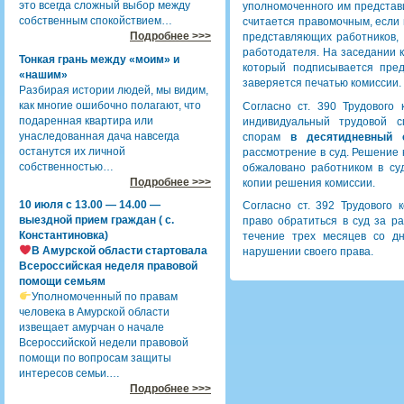
это всегда сложный выбор между
уполномоченного им представ
собственным спокойствием…
считается правомочным, если 
Подробнее >>>
представляющих работников,
работодателя. На заседании 
Тонкая грань между «моим» и
который подписывается пре
«нашим»
заверяется печатью комиссии.
Разбирая истории людей, мы видим,
как многие ошибочно полагают, что
Согласно ст. 390 Трудового 
подаренная квартира или
индивидуальный трудовой 
унаследованная дача навсегда
спорам
в десятидневный 
останутся их личной
рассмотрение в суд. Решение
собственностью…
обжаловано работником в су
Подробнее >>>
копии решения комиссии.
10 июля с 13.00 — 14.00 —
Согласно ст. 392 Трудового 
выездной прием граждан ( с.
право обратиться в суд за р
Константиновка)
течение трех месяцев со д
В Амурской области стартовала
нарушении своего права.
Всероссийская неделя правовой
помощи семьям
Уполномоченный по правам
человека в Амурской области
извещает амурчан о начале
Всероссийской недели правовой
помощи по вопросам защиты
интересов семьи.…
Подробнее >>>