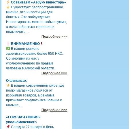
Осваиваем «Азбуку инвестора»
Существует распространенное
мнение, что инвестиции для
богатых. Это заблуждение.
Инвестировать можно любые суммы,
а если набраться терпения и
подключить…
Подробнее >>>
ВНИМАНИЕ НКО
В нашем регионе
зарегистрировано более 950 НКО.
Со многими из них у
уполномоченного по правам
человека в Амурской области…
Подробнее >>>
О финансах
В нашем современном мире, где
полки магазинов ломятся от
изобилия товаров, а реклама
призывает покупать все больше и
больше,…
Подробнее >>>
«ГОРЯЧАЯ ЛИНИЯ»
уполномоченного
Сегодня 27 января в День