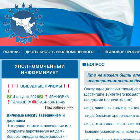
ГЛАВНАЯ
ДЕЯТЕЛЬНОСТЬ УПОЛНОМОЧЕННОГО
ПРАВОВОЕ ПРОСВ
ВОПРОС
УПОЛНОМОЧЕННЫЙ
ИНФОРМИРУЕТ
Кто не может быть опе
несовершеннолетних де
ВЫЕЗДНЫЕ ПРИЕМЫ
Опекунами (попечителями) дет
(достигшие 18-летнего возраст
14 августа 2026
ИВАНОВКА
опекунами (попечителями):
ТАМБОВКА
8-914-539-18-49
Подробнее >>>
лица, лишенные родительских 
Дилемма между завещанием и
лица, больные хроническим а
дарением
лица, отстраненные от выполн
Что лучше: оставить завещание или
оформить дарственную на дом?
бывшие усыновители, если усы
Вопрос передачи недвижимости -
лица, имеющие или имевшие с