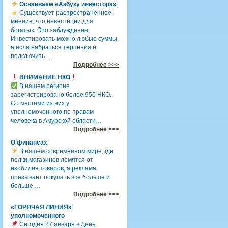
Осваиваем «Азбуку инвестора»
Существует распространенное
мнение, что инвестиции для
богатых. Это заблуждение.
Инвестировать можно любые суммы,
а если набраться терпения и
подключить…
Подробнее >>>
ВНИМАНИЕ НКО
В нашем регионе
зарегистрировано более 950 НКО.
Со многими из них у
уполномоченного по правам
человека в Амурской области…
Подробнее >>>
О финансах
В нашем современном мире, где
полки магазинов ломятся от
изобилия товаров, а реклама
призывает покупать все больше и
больше,…
Подробнее >>>
«ГОРЯЧАЯ ЛИНИЯ»
уполномоченного
Сегодня 27 января в День