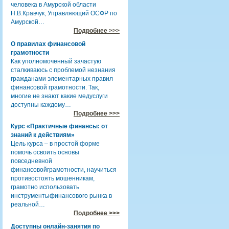
человека в Амурской области
Н.В.Кравчук, Управляющий ОСФР по
Амурской…
Подробнее >>>
О правилах финансовой
грамотности
Как уполномоченный зачастую
сталкиваюсь с проблемой незнания
гражданами элементарных правил
финансовой грамотности. Так,
многие не знают какие медуслуги
доступны каждому…
Подробнее >>>
Курс «Практичные финансы: от
знаний к действиям»
Цель курса – в простой форме
помочь освоить основы
повседневной
финансовойграмотности, научиться
противостоять мошенникам,
грамотно использовать
инструментыфинансового рынка в
реальной…
Подробнее >>>
Доступны онлайн-занятия по