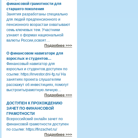
финансовой грамотности для
старшего поколения
Занятия разработаны специально
для людей предпенсионного и
пенсионного возрастаи охватывают
семь ключевых тем. Участники
узнают о формах национальной
валюты России,освоят…
Подробнее >>>
О финансовом навигаторе для
взрослых и студентов…
Финансовый навигатор для
взрослых и студентов доступен по
ссылке: https://investor.dni-fg.ru/ На
занятиях проекта слушателям
расскажут об инвестициях, помогут
выстроитьграмотную личную…
Подробнее >>>
ДОСТУПЕН К ПРОХОЖДЕНИЮ
ЗАЧЕТ ПО ФИНАНСОВОЙ
ГРАМОТНОСТИ
Всероссийский онлайн зачет по
финансовой грамотности доступен
по ссылке: https://finzachet.ru/
Подробнее >>>