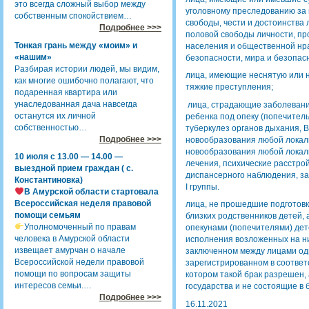
это всегда сложный выбор между
уголовному преследованию за 
собственным спокойствием…
свободы, чести и достоинства
Подробнее >>>
половой свободы личности, пр
Тонкая грань между «моим» и
населения и общественной нра
«нашим»
безопасности, мира и безопас
Разбирая истории людей, мы видим,
лица, имеющие неснятую или н
как многие ошибочно полагают, что
тяжкие преступления;
подаренная квартира или
унаследованная дача навсегда
лица, страдающие заболевани
останутся их личной
ребенка под опеку (попечитель
собственностью…
туберкулез органов дыхания, 
Подробнее >>>
новообразования любой локализ
новообразования любой локали
10 июля с 13.00 — 14.00 —
лечения, психические расстро
выездной прием граждан ( с.
диспансерного наблюдения, за
Константиновка)
I группы.
В Амурской области стартовала
Всероссийская неделя правовой
лица, не прошедшие подготовку
помощи семьям
близких родственников детей, 
Уполномоченный по правам
опекунами (попечителями) дет
человека в Амурской области
исполнения возложенных на н
извещает амурчан о начале
заключенном между лицами одн
Всероссийской недели правовой
зарегистрированном в соответс
помощи по вопросам защиты
котором такой брак разрешен,
интересов семьи.…
государства и не состоящие в 
Подробнее >>>
16.11.2021