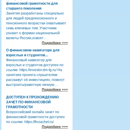
финансовой грамотности для
старшего поколения
Занятия разработаны специально
для людей предпенсионного и
пенсионного возрастаи охватывают
семь ключевых тем. Участники
узнают о формах национальной
валюты России,освоят…
Подробнее >>>
О финансовом навигаторе для
взрослых и студентов…
Финансовый навигатор для
взрослых и студентов доступен по
ссылке: https://investor.dni-fg.ru/ На
занятиях проекта слушателям
расскажут об инвестициях, помогут
выстроитьграмотную личную…
Подробнее >>>
ДОСТУПЕН К ПРОХОЖДЕНИЮ
ЗАЧЕТ ПО ФИНАНСОВОЙ
ГРАМОТНОСТИ
Всероссийский онлайн зачет по
финансовой грамотности доступен
по ссылке: https://finzachet.ru/
Подробнее >>>