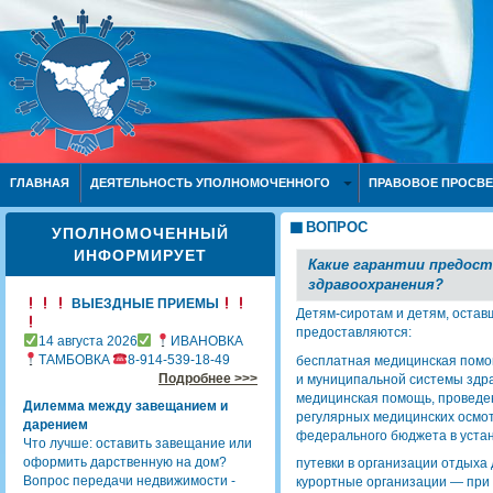
ГЛАВНАЯ
ДЕЯТЕЛЬНОСТЬ УПОЛНОМОЧЕННОГО
ПРАВОВОЕ ПРОСВ
ВОПРОС
УПОЛНОМОЧЕННЫЙ
ИНФОРМИРУЕТ
Какие гарантии предос
здравоохранения?
ВЫЕЗДНЫЕ ПРИЕМЫ
Детям-сиротам и детям, остав
предоставляются:
14 августа 2026
ИВАНОВКА
ТАМБОВКА
8-914-539-18-49
бесплатная медицинская помо
Подробнее >>>
и муниципальной системы здра
медицинская помощь, проведе
Дилемма между завещанием и
регулярных медицинских осмот
дарением
федерального бюджета в уста
Что лучше: оставить завещание или
оформить дарственную на дом?
путевки в организации отдыха 
Вопрос передачи недвижимости -
курортные организации — при 