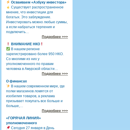
Осваиваем «Азбуку инвестора»
Существует распространенное
мнение, что инвестиции для
богатых. Это заблуждение.
Инвестировать можно любые суммы,
а если набраться терпения и
подключить…
Подробнее >>>
ВНИМАНИЕ НКО
В нашем регионе
зарегистрировано более 950 НКО.
Со многими из них у
уполномоченного по правам
человека в Амурской области…
Подробнее >>>
О финансах
В нашем современном мире, где
полки магазинов ломятся от
изобилия товаров, а реклама
призывает покупать все больше и
больше,…
Подробнее >>>
«ГОРЯЧАЯ ЛИНИЯ»
уполномоченного
Сегодня 27 января в День