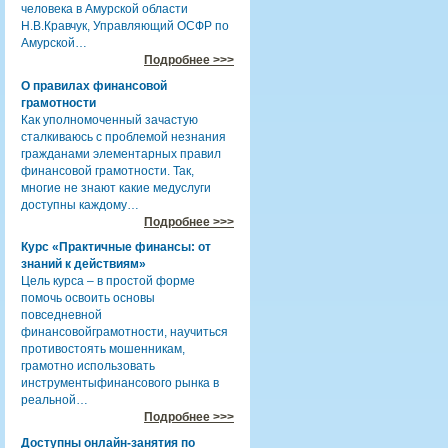
человека в Амурской области
Н.В.Кравчук, Управляющий ОСФР по
Амурской…
Подробнее >>>
О правилах финансовой
грамотности
Как уполномоченный зачастую
сталкиваюсь с проблемой незнания
гражданами элементарных правил
финансовой грамотности. Так,
многие не знают какие медуслуги
доступны каждому…
Подробнее >>>
Курс «Практичные финансы: от
знаний к действиям»
Цель курса – в простой форме
помочь освоить основы
повседневной
финансовойграмотности, научиться
противостоять мошенникам,
грамотно использовать
инструментыфинансового рынка в
реальной…
Подробнее >>>
Доступны онлайн-занятия по