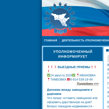
ГЛАВНАЯ
ДЕЯТЕЛЬНОСТЬ УПОЛНОМОЧЕН
УПОЛНОМОЧЕННЫЙ
ИНФОРМИРУЕТ
В
ВЫЕЗДНЫЕ ПРИЕМЫ
д
с
14 августа 2026
ИВАНОВКА
р
ТАМБОВКА
8-914-539-18-49
Подробнее >>>
П
т
Дилемма между завещанием и
д
дарением
з
Что лучше: оставить завещание или
оформить дарственную на дом?
Е
Вопрос передачи недвижимости -
у