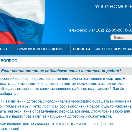
УПОЛНОМОЧЕ
г
Тел./факс: 8 (4162) 22-39-80; 8-
НОГО
ПРАВОВОЕ ПРОСВЕЩЕНИЕ
НОВОСТИ
ИНТЕРНЕТ ПРИЁМНА
ВОПРОС
Если исполнитель не соблюдает сроки выполнения работ?
есенний период – идеальное время для замены остекления в квартире. Но ч
елать, если вы заключили договор на монтаж новых окон, а исполнитель не
облюдает оговоренные сроки выполнения работ по их установки? Давайте
азбираться.
ри заключении договора с исполнителем необходимо обращать внимание на
о, чтобы в нем был четко прописан срок выполнения работ: будь то конкретна
ата или окончание определенного периода времени. Это условие важно для
ащиты ваших прав в случае нарушения договорных обязательств.
сли исполнитель не укладывается в срок, вы имеете право (на свое
смотрение):