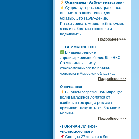
Осваиваем «Азбуку инвестора»
Существует распространенное
мнение, что инвестиции для
богатых. Это заблуждение.
Инвестировать можно любые суммы,
а если набраться терпения и
подключить…
Подробнее >>>
ВНИМАНИЕ НКО
В нашем регионе
зарегистрировано более 950 НКО.
Со многими из них у
уполномоченного по правам
человека в Амурской области…
Подробнее >>>
О финансах
В нашем современном мире, где
полки магазинов ломятся от
изобилия товаров, а реклама
призывает покупать все больше и
больше,…
Подробнее >>>
«ГОРЯЧАЯ ЛИНИЯ»
уполномоченного
Сегодня 27 января в День