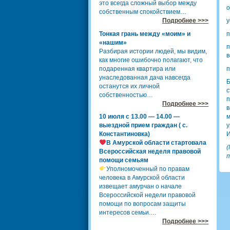
это всегда сложный выбор между
о
собственным спокойствием…
Подробнее >>>
у
Тонкая грань между «моим» и
п
«нашим»
п
Разбирая истории людей, мы видим,
в
как многие ошибочно полагают, что
подаренная квартира или
п
унаследованная дача навсегда
Б
останутся их личной
с
собственностью…
п
Подробнее >>>
в
10 июля с 13.00 — 14.00 —
м
выездной прием граждан ( с.
у
Константиновка)
И
В Амурской области стартовала
(
Всероссийская неделя правовой
п
помощи семьям
Уполномоченный по правам
человека в Амурской области
извещает амурчан о начале
Всероссийской недели правовой
помощи по вопросам защиты
интересов семьи.…
Подробнее >>>