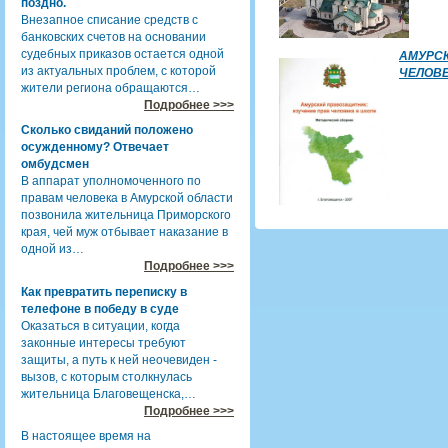
поздно.
Внезапное списание средств с
банковских счетов на основании
судебных приказов остается одной
АМУРСК
из актуальных проблем, с которой
ЧЕЛОВЕ
жители региона обращаются…
Подробнее >>>
Сколько свиданий положено
осужденному? Отвечает
омбудсмен
В аппарат уполномоченного по
правам человека в Амурской области
позвонила жительница Приморского
края, чей муж отбывает наказание в
одной из…
Подробнее >>>
Как превратить переписку в
телефоне в победу в суде
Оказаться в ситуации, когда
законные интересы требуют
защиты, а путь к ней неочевиден -
вызов, с которым столкнулась
жительница Благовещенска,…
Подробнее >>>
В настоящее время на