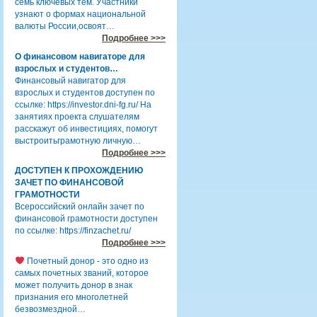
семь ключевых тем. Участники
узнают о формах национальной
валюты России,освоят…
Подробнее >>>
О финансовом навигаторе для
взрослых и студентов…
Финансовый навигатор для
взрослых и студентов доступен по
ссылке: https://investor.dni-fg.ru/ На
занятиях проекта слушателям
расскажут об инвестициях, помогут
выстроитьграмотную личную…
Подробнее >>>
ДОСТУПЕН К ПРОХОЖДЕНИЮ
ЗАЧЕТ ПО ФИНАНСОВОЙ
ГРАМОТНОСТИ
Всероссийский онлайн зачет по
финансовой грамотности доступен
по ссылке: https://finzachet.ru/
Подробнее >>>
Почетный донор - это одно из
самых почетных званий, которое
может получить донор в знак
признания его многолетней
безвозмездной…