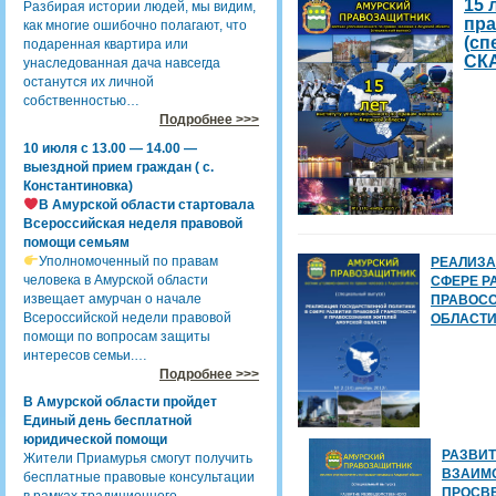
15 
Разбирая истории людей, мы видим,
пра
как многие ошибочно полагают, что
(сп
подаренная квартира или
СК
унаследованная дача навсегда
останутся их личной
собственностью…
Подробнее >>>
10 июля с 13.00 — 14.00 —
выездной прием граждан ( с.
Константиновка)
В Амурской области стартовала
Всероссийская неделя правовой
помощи семьям
Уполномоченный по правам
РЕАЛИЗА
человека в Амурской области
СФЕРЕ Р
извещает амурчан о начале
ПРАВОСО
Всероссийской недели правовой
ОБЛАСТИ(
помощи по вопросам защиты
интересов семьи.…
Подробнее >>>
В Амурской области пройдет
Единый день бесплатной
юридической помощи
РАЗВИ
Жители Приамурья смогут получить
ВЗАИМО
бесплатные правовые консультации
ПРОСВЕ