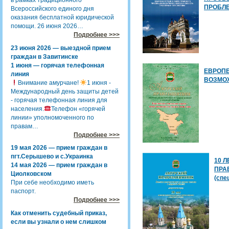
в рамках традиционного
ПРОБЛ
Всероссийского единого дня
оказания бесплатной юридической
помощи. 26 июня 2026…
Подробнее >>>
23 июня 2026 — выездной прием
граждан в Завитинске
1 июня — горячая телефонная
ЕВРОП
линия
ВОЗМО
Внимание амурчане!
1 июня -
Международный день защиты детей
- горячая телефонная линия для
населения.
Телефон «горячей
линии» уполномоченного по
правам…
Подробнее >>>
19 мая 2026 — прием граждан в
пгт.Серышево и с.Украинка
10 
14 мая 2026 — прием граждан в
ПРА
Циолковском
(спе
При себе необходимо иметь
паспорт.
Подробнее >>>
Как отменить судебный приказ,
если вы узнали о нем слишком