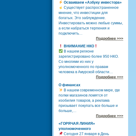
Осваиваем «Азбуку инвестора»
Существует распространенное
мнение, что инвестиции для
богатых. Это заблуждение.
Инвестировать можно любые суммы,
а если набраться терпения и
подключить…
Подробнее >>>
ВНИМАНИЕ НКО
В нашем регионе
зарегистрировано более 950 НКО.
Со многими из них у
уполномоченного по правам
человека в Амурской области…
Подробнее >>>
О финансах
В нашем современном мире, где
полки магазинов ломятся от
изобилия товаров, а реклама
призывает покупать все больше и
больше,…
Подробнее >>>
«ГОРЯЧАЯ ЛИНИЯ»
уполномоченного
Сегодня 27 января в День