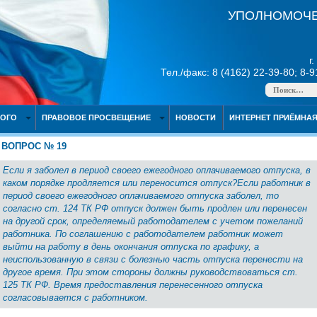
УПОЛНОМОЧЕ
г
Тел./факс: 8 (4162) 22-39-80; 8-
НОГО
ПРАВОВОЕ ПРОСВЕЩЕНИЕ
НОВОСТИ
ИНТЕРНЕТ ПРИЁМНА
ВОПРОС № 19
Если я заболел в период своего ежегодного оплачиваемого отпуска, в
каком порядке продляется или переносится отпуск?
Если работник в
период своего ежегодного оплачиваемого отпуска заболел, то
согласно ст. 124 ТК РФ отпуск должен быть продлен или перенесен
на другой срок, определяемый работодателем с учетом пожеланий
работника. По соглашению с работодателем работник может
выйти на работу в день окончания отпуска по графику, а
неиспользованную в связи с болезнью часть отпуска перенести на
другое время. При этом стороны должны руководствоваться ст.
125 ТК РФ. Время предоставления перенесенного отпуска
согласовывается с работником.