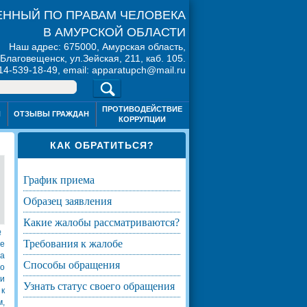
ННЫЙ ПО ПРАВАМ ЧЕЛОВЕКА
В АМУРСКОЙ ОБЛАСТИ
Наш адрес: 675000, Амурская область,
. Благовещенск, ул.Зейская, 211, каб. 105.
914-539-18-49, email: apparatupch@mail.ru
ПРОТИВОДЕЙСТВИЕ
Я
ОТЗЫВЫ ГРАЖДАН
КОРРУПЦИИ
КАК ОБРАТИТЬСЯ?
график приема
образец заявления
какие жалобы рассматриваются?
 №
требования к жалобе
ое
на
способы обращения
но
ли
узнать статус своего обращения
к
м,