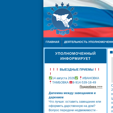
ГЛАВНАЯ
ДЕЯТЕЛЬНОСТЬ УПОЛНОМОЧЕН
УПОЛНОМОЧЕННЫЙ
ИНФОРМИРУЕТ
ВЫЕЗДНЫЕ ПРИЕМЫ
14 августа 2026
ИВАНОВКА
ТАМБОВКА
8-914-539-18-49
С
Подробнее >>>
2
Дилемма между завещанием и
п
дарением
(
Что лучше: оставить завещание или
о
оформить дарственную на дом?
Вопрос передачи недвижимости -
п