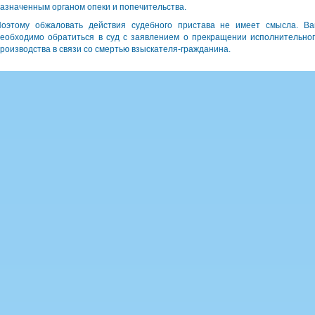
азначенным органом опеки и попечительства.
оэтому обжаловать действия судебного пристава не имеет смысла. В
еобходимо обратиться в суд с заявлением о прекращении исполнительно
роизводства в связи со смертью взыскателя-гражданина.