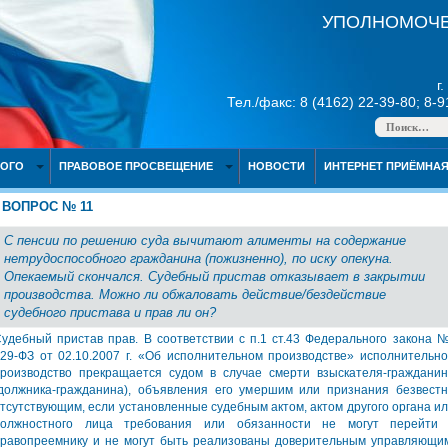
УПОЛНОМОЧЕ
г
Тел./факс: 8 (4162) 22-39-80; 8-
НОГО
ПРАВОВОЕ ПРОСВЕЩЕНИЕ
НОВОСТИ
ИНТЕРНЕТ ПРИЁМНА
ВОПРОС № 11
С пенсии по решению суда вычитают алименты на содержание
нетрудоспособного гражданина (пожизненно), по иску опекуна.
Опекаемый скончался. Судебный пристав отказывает в закрытии
производства. Можно ли обжаловать действие/бездействие
судебного пристава и прав ли он?
удебный пристав прав. В соответствии с п.1 ст.43 Федерального закона
29-ФЗ от 02.10.2007 г. «Об исполнительном производстве» исполнительн
роизводство прекращается судом в случае смерти взыскателя-граждани
должника-гражданина), объявления его умершим или признания безвест
тсутствующим, если установленные судебным актом, актом другого органа и
должностного лица требования или обязанности не могут перейти 
равопреемнику и не могут быть реализованы доверительным управляющи