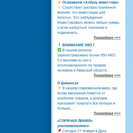
Осваиваем «Азбуку инвестора»
Существует распространенное
мнение, что инвестиции для
богатых. Это заблуждение.
Инвестировать можно любые суммы,
а если набраться терпения и
подключить…
Подробнее >>>
ВНИМАНИЕ НКО
В нашем регионе
зарегистрировано более 950 НКО.
Со многими из них у
уполномоченного по правам
человека в Амурской области…
Подробнее >>>
О финансах
В нашем современном мире, где
полки магазинов ломятся от
изобилия товаров, а реклама
призывает покупать все больше и
больше,…
Подробнее >>>
«ГОРЯЧАЯ ЛИНИЯ»
уполномоченного
Сегодня 27 января в День