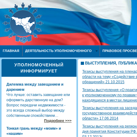
ГЛАВНАЯ
ДЕЯТЕЛЬНОСТЬ УПОЛНОМОЧЕННОГО
ПРАВОВОЕ ПРОСВ
ВЫСТУПЛЕНИЯ, ПУБЛИК
УПОЛНОМОЧЕННЫЙ
ИНФОРМИРУЕТ
Тезисы выступления на плена
области на тему «Содействие 
обращений» 21.10.2015
Дилемма между завещанием и
дарением
Тезисы выступления «О практ
Что лучше: оставить завещание или
к уполномоченному по правам ч
оформить дарственную на дом?
находящихся в местах лишения
Вопрос передачи недвижимости -
Тезисы выступления на заседа
это всегда сложный выбор между
государственное взаимодейст
собственным спокойствием…
области» 17.06.2014
Подробнее >>>
Тезисы выступления на регио
Тонкая грань между «моим» и
дня принятия Конституции РФ 
«нашим»
03.12.2013г.