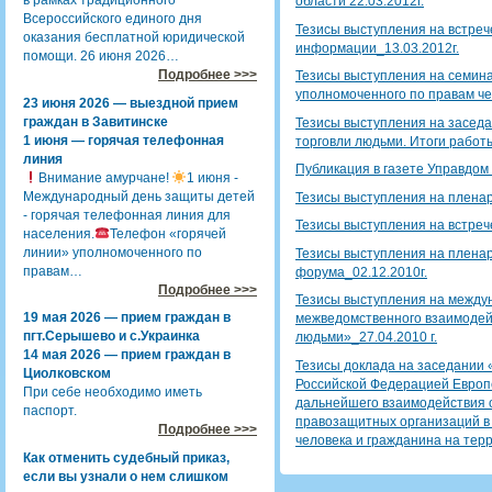
в рамках традиционного
области 22.03.2012г.
Всероссийского единого дня
Тезисы выступления на встреч
оказания бесплатной юридической
информации_13.03.2012г.
помощи. 26 июня 2026…
Подробнее >>>
Тезисы выступления на семин
уполномоченного по правам чел
23 июня 2026 — выездной прием
граждан в Завитинске
Тезисы выступления на заседа
1 июня — горячая телефонная
торговли людьми. Итоги работы
линия
Публикация в газете Управдом 
Внимание амурчане!
1 июня -
Международный день защиты детей
Тезисы выступления на плена
- горячая телефонная линия для
Тезисы выступления на встреч
населения.
Телефон «горячей
линии» уполномоченного по
Тезисы выступления на плена
правам…
форума_02.12.2010г.
Подробнее >>>
Тезисы выступления на между
19 мая 2026 — прием граждан в
межведомственного взаимодей
пгт.Серышево и с.Украинка
людьми»_27.04.2010 г.
14 мая 2026 — прием граждан в
Тезисы доклада на заседании 
Циолковском
Российской Федерацией Европ
При себе необходимо иметь
дальнейшего взаимодействия 
паспорт.
правозащитных организаций в 
Подробнее >>>
человека и гражданина на терр
Как отменить судебный приказ,
если вы узнали о нем слишком