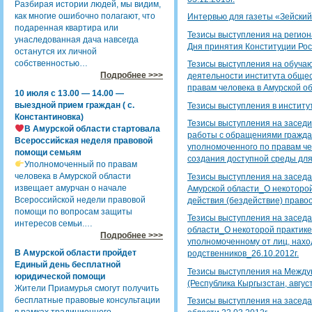
Разбирая истории людей, мы видим,
как многие ошибочно полагают, что
Интервью для газеты «Зейский 
подаренная квартира или
Тезисы выступления на регио
унаследованная дача навсегда
Дня принятия Конституции Рос
останутся их личной
собственностью…
Тезисы выступления на обуч
Подробнее >>>
деятельности института обще
правам человека в Амурской об
10 июля с 13.00 — 14.00 —
выездной прием граждан ( с.
Тезисы выступления в институ
Константиновка)
Тезисы выступления на заседи
В Амурской области стартовала
работы с обращениями гражда
Всероссийская неделя правовой
уполномоченного по правам че
помощи семьям
создания доступной среды для
Уполномоченный по правам
человека в Амурской области
Тезисы выступления на засед
извещает амурчан о начале
Амурской области_О некоторо
Всероссийской недели правовой
действия (бездействие) право
помощи по вопросам защиты
Тезисы выступления на засед
интересов семьи.…
области_О некоторой практике
Подробнее >>>
уполномоченному от лиц, нахо
В Амурской области пройдет
родственников_26.10.2012г.
Единый день бесплатной
Тезисы выступления на Межд
юридической помощи
(Республика Кыргызстан, август
Жители Приамурья смогут получить
бесплатные правовые консультации
Тезисы выступления на засед