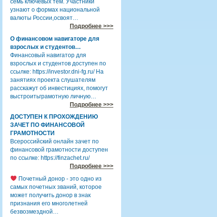
семь ключевых тем. Участники
узнают о формах национальной
валюты России,освоят…
Подробнее >>>
О финансовом навигаторе для
взрослых и студентов…
Финансовый навигатор для
взрослых и студентов доступен по
ссылке: https://investor.dni-fg.ru/ На
занятиях проекта слушателям
расскажут об инвестициях, помогут
выстроитьграмотную личную…
Подробнее >>>
ДОСТУПЕН К ПРОХОЖДЕНИЮ
ЗАЧЕТ ПО ФИНАНСОВОЙ
ГРАМОТНОСТИ
Всероссийский онлайн зачет по
финансовой грамотности доступен
по ссылке: https://finzachet.ru/
Подробнее >>>
Почетный донор - это одно из
самых почетных званий, которое
может получить донор в знак
признания его многолетней
безвозмездной…