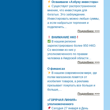
Осваиваем «Азбуку инвестора»
Существует распространенное
мнение, что инвестиции для
богатых. Это заблуждение.
Инвестировать можно любые суммы,
а если набраться терпения и
подключить…
Подробнее >>>
ВНИМАНИЕ НКО
В нашем регионе
зарегистрировано более 950 НКО.
Со многими из них у
уполномоченного по правам
человека в Амурской области…
Подробнее >>>
О финансах
В нашем современном мире, где
полки магазинов ломятся от
изобилия товаров, а реклама
призывает покупать все больше и
больше,…
Подробнее >>>
«ГОРЯЧАЯ ЛИНИЯ»
уполномоченного
Сегодня 27 января в День