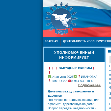
ГЛАВНАЯ
ДЕЯТЕЛЬНОСТЬ УПОЛНОМОЧЕН
УПОЛНОМОЧЕННЫЙ
ИНФОРМИРУЕТ
С
ВЫЕЗДНЫЕ ПРИЕМЫ
о
н
14 августа 2026
ИВАНОВКА
н
ТАМБОВКА
8-914-539-18-49
м
Подробнее >>>
ф
Дилемма между завещанием и
З
дарением
п
Что лучше: оставить завещание или
оформить дарственную на дом?
Н
Вопрос передачи недвижимости -
п