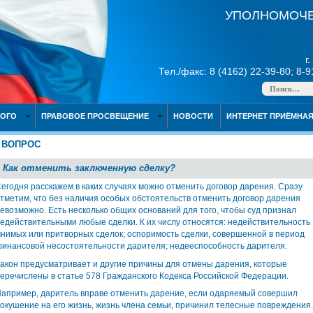
УПОЛНОМОЧЕ
г
Тел./факс: 8 (4162) 22-39-80; 8-
НОГО
ПРАВОВОЕ ПРОСВЕЩЕНИЕ
НОВОСТИ
ИНТЕРНЕТ ПРИЁМНА
ВОПРОС
Как отменить заключенную сделку?
егодня расскажем в каких случаях можно отменить договор дарения. Сразу
тметим, что без наличия особых обстоятельств отменить договор дарения
евозможно. Есть несколько общих оснований для того, чтобы суд признал
едействительными любые сделки. К их числу относятся: недействительность
нимых или притворных сделок; оспоримость сделки, совершенной в период
инансовой несостоятельности дарителя; недееспособность дарителя.
акон предусматривает и другие причины для отмены дарения, которые
еречислены в статье 578 Гражданского Кодекса Российской Федерации.
апример, даритель вправе отменить дарение, если одаряемый совершил
окушение на его жизнь, жизнь члена семьи, причинил телесные повреждения.