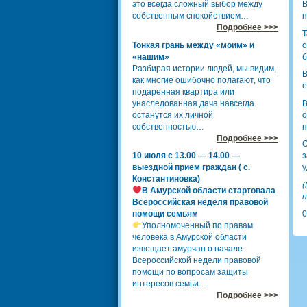
это всегда сложный выбор между
В
собственным спокойствием…
п
Подробнее >>>
Т
Тонкая грань между «моим» и
о
«нашим»
б
Разбирая истории людей, мы видим,
В
как многие ошибочно полагают, что
е
подаренная квартира или
унаследованная дача навсегда
В
останутся их личной
о
собственностью…
п
Подробнее >>>
О
10 июля с 13.00 — 14.00 —
з
выездной прием граждан ( с.
у
Константиновка)
(
В Амурской области стартовала
п
Всероссийская неделя правовой
помощи семьям
0
Уполномоченный по правам
человека в Амурской области
извещает амурчан о начале
Всероссийской недели правовой
помощи по вопросам защиты
интересов семьи.…
Подробнее >>>