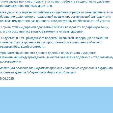
 этом случае при смерти дарителя право требовать в суде отмены дарения
ринадлежит наследникам дарителя.
акже даритель вправе потребовать в судебном порядке отмены дарения, есл
бращение одаряемого с подаренной вещью, представляющей для дарителя
ольшую имущественную ценность, создает угрозу ее безвозвратной утраты.
 случае отмены дарения одаряемый обязан возвратить подаренную вещь,
сли она сохранилась в натуре к моменту отмены дарения.
 силу статьи 579 Гражданского Кодекса Российской Федерации положения
тмены договора дарения не распространяются в отношении обычных
одарков небольшой стоимости.
бращаем внимание, что договор дарения недвижимого имущества,
аключенный между гражданами, в настоящее время подлежит нотариальном
достоверению.
Материал подготовлен в рамках проекта «Правовые горизонты Амура» пр
оддержке гранта Губернатора Амурской области)
5.06.2025