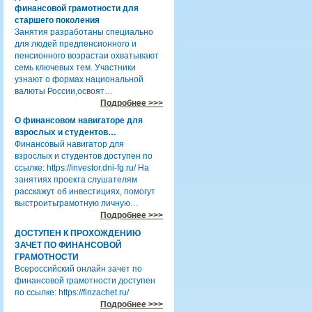
финансовой грамотности для
старшего поколения
Занятия разработаны специально
для людей предпенсионного и
пенсионного возрастаи охватывают
семь ключевых тем. Участники
узнают о формах национальной
валюты России,освоят…
Подробнее >>>
О финансовом навигаторе для
взрослых и студентов…
Финансовый навигатор для
взрослых и студентов доступен по
ссылке: https://investor.dni-fg.ru/ На
занятиях проекта слушателям
расскажут об инвестициях, помогут
выстроитьграмотную личную…
Подробнее >>>
ДОСТУПЕН К ПРОХОЖДЕНИЮ
ЗАЧЕТ ПО ФИНАНСОВОЙ
ГРАМОТНОСТИ
Всероссийский онлайн зачет по
финансовой грамотности доступен
по ссылке: https://finzachet.ru/
Подробнее >>>