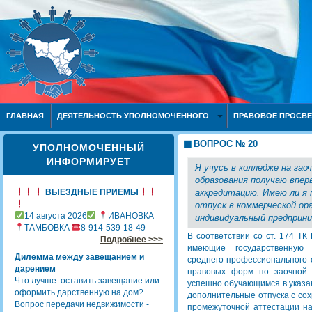
ГЛАВНАЯ
ДЕЯТЕЛЬНОСТЬ УПОЛНОМОЧЕННОГО
ПРАВОВОЕ ПРОСВ
ВОПРОС № 20
УПОЛНОМОЧЕННЫЙ
ИНФОРМИРУЕТ
Я учусь в колледже на за
образования получаю впе
ВЫЕЗДНЫЕ ПРИЕМЫ
аккредитацию. Имею ли я 
отпуск в коммерческой ор
14 августа 2026
ИВАНОВКА
индивидуальный предприн
ТАМБОВКА
8-914-539-18-49
В соответствии со ст. 174 Т
Подробнее >>>
имеющие государственную 
Дилемма между завещанием и
среднего профессионального 
дарением
правовых форм по заочной 
Что лучше: оставить завещание или
успешно обучающимся в указа
оформить дарственную на дом?
дополнительные отпуска с со
Вопрос передачи недвижимости -
промежуточной аттестации на