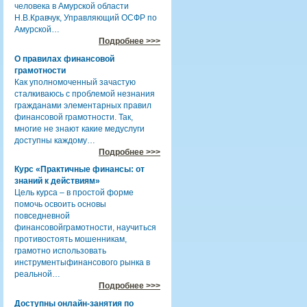
человека в Амурской области
Н.В.Кравчук, Управляющий ОСФР по
Амурской…
Подробнее >>>
О правилах финансовой
грамотности
Как уполномоченный зачастую
сталкиваюсь с проблемой незнания
гражданами элементарных правил
финансовой грамотности. Так,
многие не знают какие медуслуги
доступны каждому…
Подробнее >>>
Курс «Практичные финансы: от
знаний к действиям»
Цель курса – в простой форме
помочь освоить основы
повседневной
финансовойграмотности, научиться
противостоять мошенникам,
грамотно использовать
инструментыфинансового рынка в
реальной…
Подробнее >>>
Доступны онлайн-занятия по