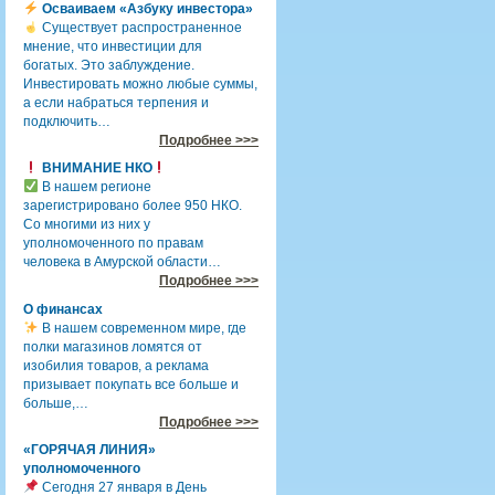
Осваиваем «Азбуку инвестора»
Существует распространенное
мнение, что инвестиции для
богатых. Это заблуждение.
Инвестировать можно любые суммы,
а если набраться терпения и
подключить…
Подробнее >>>
ВНИМАНИЕ НКО
В нашем регионе
зарегистрировано более 950 НКО.
Со многими из них у
уполномоченного по правам
человека в Амурской области…
Подробнее >>>
О финансах
В нашем современном мире, где
полки магазинов ломятся от
изобилия товаров, а реклама
призывает покупать все больше и
больше,…
Подробнее >>>
«ГОРЯЧАЯ ЛИНИЯ»
уполномоченного
Сегодня 27 января в День