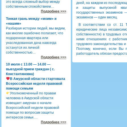
это всегда сложный выбор между
дней, на каждом из последующ
собственным спокойствием…
и защиты выпускной ква
Подробнее >>>
государственных экзаменов —
экзаменов — один месяц.
Тонкая грань между «моим» и
«нашим»
В соответствии со ст. 11 
Разбирая истории людей, мы видим,
юридические лица независим
как многие ошибочно полагают, что
собственности) в трудовых о
подаренная квартира или
ними отношениях с работни
унаследованная дача навсегда
трудового законодательства и
останутся их личной
Поэтому, конечно, если Вы 
собственностью…
работодатель обязан предоста
Подробнее >>>
10 июля с 13.00 — 14.00 —
выездной прием граждан ( с.
Константиновка)
В Амурской области стартовала
Всероссийская неделя правовой
помощи семьям
Уполномоченный по правам
человека в Амурской области
извещает амурчан о начале
Всероссийской недели правовой
помощи по вопросам защиты
интересов семьи.…
Подробнее >>>