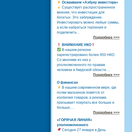
Осваиваем «Азбуку инвестора»
Существует распространенное
мнение, что инвестиции для
богатых. Это заблуждение.
Инвестировать можно любые суммы,
а если набраться терпения и
подключить…
Подробнее >>>
ВНИМАНИЕ НКО
В нашем регионе
зарегистрировано более 950 НКО.
Со многими из них у
уполномоченного по правам
человека в Амурской области…
Подробнее >>>
О финансах
В нашем современном мире, где
полки магазинов ломятся от
изобилия товаров, а реклама
призывает покупать все больше и
больше,…
Подробнее >>>
«ГОРЯЧАЯ ЛИНИЯ»
уполномоченного
Сегодня 27 января в День