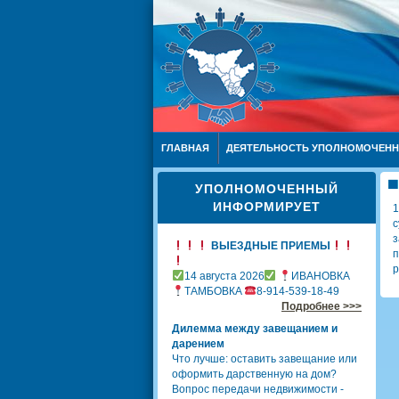
ГЛАВНАЯ
ДЕЯТЕЛЬНОСТЬ УПОЛНОМОЧЕН
УПОЛНОМОЧЕННЫЙ
ИНФОРМИРУЕТ
1
с
з
ВЫЕЗДНЫЕ ПРИЕМЫ
п
р
14 августа 2026
ИВАНОВКА
ТАМБОВКА
8-914-539-18-49
Подробнее >>>
Дилемма между завещанием и
дарением
Что лучше: оставить завещание или
оформить дарственную на дом?
Вопрос передачи недвижимости -