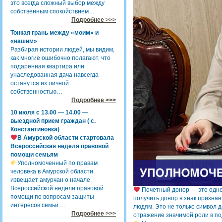
это всегда сложный выбор между
собственным спокойствием…
Подробнее >>>
Тонкая грань между «моим» и
«нашим»
Разбирая истории людей, мы видим,
как многие ошибочно полагают, что
подаренная квартира или
унаследованная дача навсегда
останутся их личной
собственностью…
Подробнее >>>
10 июля с 13.00 — 14.00 —
выездной прием граждан ( с.
Константиновка)
В Амурской области стартовала
Всероссийская неделя правовой
помощи семьям
Уполномоченный по правам
человека в Амурской области
извещает амурчан о начале
Всероссийской недели правовой
Почетный донор — это одно
помощи по вопросам защиты
получить донор в знак призна
интересов семьи.…
людям. Это не только символ д
Подробнее >>>
отражение значимой роли в п