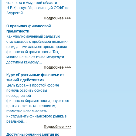
человека в Амурской области
Н.В.Кравчук, Управляющий ОСФР по
Амурской…
Подробнее >>>
О правилах финансовой
грамотности
Как уполномоченный зачастую
сталкиваюсь с проблемой незнания
гражданами элементарных правил
финансовой грамотности. Так,
многие не знают какие медуслуги
доступны каждому…
Подробнее >>>
Курс «Практичные финансы: от
знаний к действиям»
Цель курса – в простой форме
помочь освоить основы
повседневной
финансовойграмотности, научиться
противостоять мошенникам,
грамотно использовать
инструментыфинансового рынка в
реальной…
Подробнее >>>
Доступны онлайн-занятия по