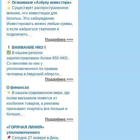
Осваиваем «Азбуку инвестора»
Существует распространенное
мнение, что инвестиции для
богатых. Это заблуждение.
Инвестировать можно любые суммы,
а если набраться терпения и
подключить…
Подробнее >>>
ВНИМАНИЕ НКО
В нашем регионе
зарегистрировано более 950 НКО.
Со многими из них у
уполномоченного по правам
человека в Амурской области…
Подробнее >>>
О финансах
В нашем современном мире, где
полки магазинов ломятся от
изобилия товаров, а реклама
призывает покупать все больше и
больше,…
Подробнее >>>
«ГОРЯЧАЯ ЛИНИЯ»
уполномоченного
Сегодня 27 января в День