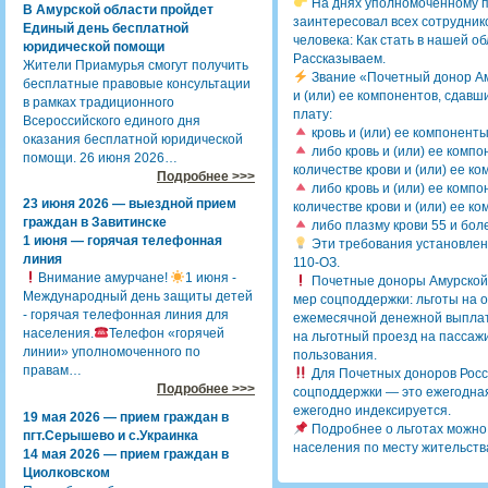
На днях уполномоченному по
В Амурской области пройдет
заинтересовал всех сотрудник
Единый день бесплатной
человека: Как стать в нашей о
юридической помощи
Рассказываем.
Жители Приамурья смогут получить
Звание «Почетный донор Ам
бесплатные правовые консультации
и (или) ее компонентов, сдавш
в рамках традиционного
плату:
Всероссийского единого дня
кровь и (или) ее компоненты
оказания бесплатной юридической
либо кровь и (или) ее компо
помощи. 26 июня 2026…
количестве крови и (или) ее к
Подробнее >>>
либо кровь и (или) ее компо
23 июня 2026 — выездной прием
количестве крови и (или) ее к
граждан в Завитинске
либо плазму крови 55 и боле
1 июня — горячая телефонная
Эти требования установлен
линия
110-ОЗ.
Внимание амурчане!
1 июня -
Почетные доноры Амурской 
Международный день защиты детей
мер соцподдержки: льготы на 
- горячая телефонная линия для
ежемесячной денежной выплаты
населения.
Телефон «горячей
на льготный проезд на пасса
линии» уполномоченного по
пользования.
правам…
Для Почетных доноров Росс
Подробнее >>>
соцподдержки — это ежегодная
ежегодно индексируется.
19 мая 2026 — прием граждан в
Подробнее о льготах можно
пгт.Серышево и с.Украинка
населения по месту жительства
14 мая 2026 — прием граждан в
Циолковском