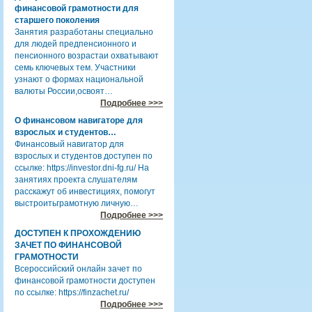
финансовой грамотности для
старшего поколения
Занятия разработаны специально
для людей предпенсионного и
пенсионного возрастаи охватывают
семь ключевых тем. Участники
узнают о формах национальной
валюты России,освоят…
Подробнее >>>
О финансовом навигаторе для
взрослых и студентов…
Финансовый навигатор для
взрослых и студентов доступен по
ссылке: https://investor.dni-fg.ru/ На
занятиях проекта слушателям
расскажут об инвестициях, помогут
выстроитьграмотную личную…
Подробнее >>>
ДОСТУПЕН К ПРОХОЖДЕНИЮ
ЗАЧЕТ ПО ФИНАНСОВОЙ
ГРАМОТНОСТИ
Всероссийский онлайн зачет по
финансовой грамотности доступен
по ссылке: https://finzachet.ru/
Подробнее >>>