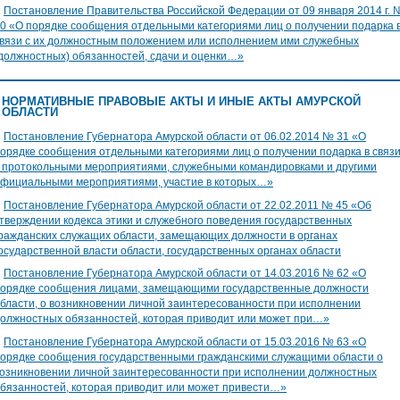
∎
Постановление Правительства Российской Федерации от 09 января 2014 г. 
0 «О порядке сообщения отдельными категориями лиц о получении подарка 
вязи с их должностным положением или исполнением ими служебных
должностных) обязанностей, сдачи и оценки…»
НОРМАТИВНЫЕ ПРАВОВЫЕ АКТЫ И ИНЫЕ АКТЫ АМУРСКОЙ
ОБЛАСТИ
∎
Постановление Губернатора Амурской области от 06.02.2014 № 31 «О
орядке сообщения отдельными категориями лиц о получении подарка в связ
 протокольными мероприятиями, служебными командировками и другими
фициальными мероприятиями, участие в которых…»
∎
Постановление Губернатора Амурской области от 22.02.2011 № 45 «Об
тверждении кодекса этики и служебного поведения государственных
ражданских служащих области, замещающих должности в органах
осударственной власти области, государственных органах области
∎
Постановление Губернатора Амурской области от 14.03.2016 № 62 «О
орядке сообщения лицами, замещающими государственные должности
бласти, о возникновении личной заинтересованности при исполнении
олжностных обязанностей, которая приводит или может при…»
∎
Постановление Губернатора Амурской области от 15.03.2016 № 63 «О
орядке сообщения государственными гражданскими служащими области о
озникновении личной заинтересованности при исполнении должностных
бязанностей, которая приводит или может привести…»