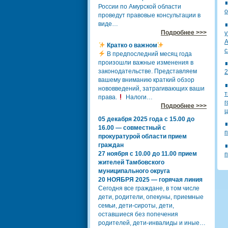
России по Амурской области
о
проведут правовые консультации в
виде…
Подробнее >>>
у
А
Кратко о важном
с
В предпоследний месяц года
произошли важные изменения в
законодательстве. Представляем
2
вашему вниманию краткий обзор
нововведений, затрагивающих ваши
т
права.
Налоги…
г
Подробнее >>>
ц
05 декабря 2025 года с 15.00 до
16.00 — совместный с
п
прокуратурой области прием
граждан
27 ноября с 10.00 до 11.00 прием
п
жителей Тамбовского
муниципального округа
20 НОЯБРЯ 2025 — горячая линия
Сегодня все граждане, в том числе
дети, родители, опекуны, приемные
семьи, дети-сироты, дети,
оставшиеся без попечения
родителей, дети-инвалиды и иные…