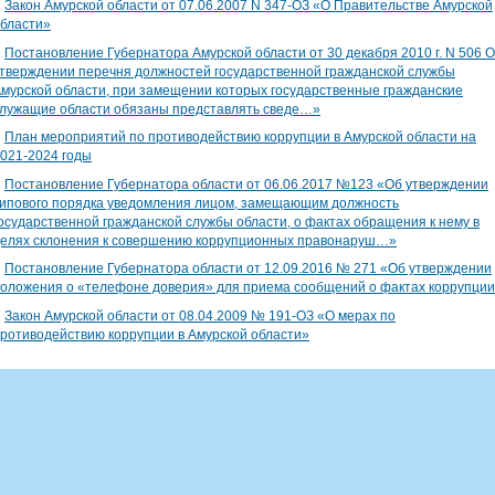
∎
Закон Амурской области от 07.06.2007 N 347-ОЗ «О Правительстве Амурской
бласти»
∎
Постановление Губернатора Амурской области от 30 декабря 2010 г. N 506 
тверждении перечня должностей государственной гражданской службы
мурской области, при замещении которых государственные гражданские
лужащие области обязаны представлять сведе…»
∎
План мероприятий по противодействию коррупции в Амурской области на
021-2024 годы
∎
Постановление Губернатора области от 06.06.2017 №123 «Об утверждении
ипового порядка уведомления лицом, замещающим должность
осударственной гражданской службы области, о фактах обращения к нему в
елях склонения к совершению коррупционных правонаруш…»
∎
Постановление Губернатора области от 12.09.2016 № 271 «Об утверждении
оложения о «телефоне доверия» для приема сообщений о фактах коррупци
∎
Закон Амурской области от 08.04.2009 № 191-ОЗ «О мерах по
ротиводействию коррупции в Амурской области»