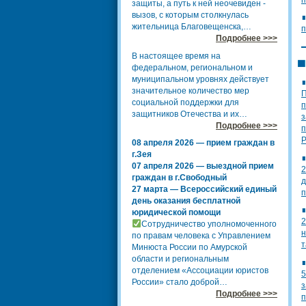
защиты, а путь к ней неочевиден -
вызов, с которым столкнулась
жительница Благовещенска,…
п
Подробнее >>>
В настоящее время на
федеральном, региональном и
муниципальном уровнях действует
значительное количество мер
П
социальной поддержки для
п
защитников Отечества и их…
з
Подробнее >>>
п
Р
08 апреля 2026 — прием граждан в
г.Зея
07 апреля 2026 — выездной прием
2
граждан в г.Свободный
д
27 марта — Всероссийский единый
п
день оказания бесплатной
юридической помощи
2
Сотрудничество уполномоченного
н
по правам человека с Управлением
т
Минюста России по Амурской
области и региональным
отделением «Ассоциации юристов
5
России» стало доброй…
з
Подробнее >>>
п