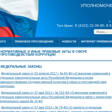
УПОЛНОМОЧЕ
г
Тел./факс: 8 (4162) 22-39-80; 8-
НОГО
ПРАВОВОЕ ПРОСВЕЩЕНИЕ
НОВОСТИ
ИНТЕРНЕТ ПРИЁМНА
НОРМАТИВНЫЕ И ИНЫЕ ПРАВОВЫЕ АКТЫ В СФЕРЕ
ПРОТИВОДЕЙСТВИЯ КОРРУПЦИИ
ФЕДЕРАЛЬНЫЕ ЗАКОНЫ
∎
Федеральный закон от 03 апреля 2017 г. № 64-ФЗ «О внесении изменений в
тдельные законодательные акты Российской Федерации в целях
овершенствования государственной политики в области противодействия
оррупции»
∎
Федеральный закон от 07 мая 2013 г. № 102-ФЗ «О внесении изменений в
тдельные законодательные акты Российской Федерации в связи с принятием
едерального закона № 79-ФЗ
∎
Федеральный закон от 07 мая 2013 г. № 79-ФЗ «О запрете отдельным
атегориям лиц открывать и иметь счета (вклады), хранить наличные денежны