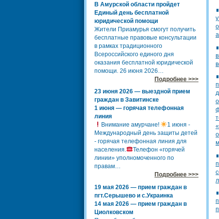
В Амурской области пройдет
Единый день бесплатной
у
юридической помощи
о
Жители Приамурья смогут получить
а
бесплатные правовые консультации
в рамках традиционного
Всероссийского единого дня
в
оказания бесплатной юридической
в
помощи. 26 июня 2026…
Подробнее >>>
п
23 июня 2026 — выездной прием
д
граждан в Завитинске
о
1 июня — горячая телефонная
ф
линия
т
Внимание амурчане!
1 июня -
«
Международный день защиты детей
о
- горячая телефонная линия для
м
населения.
Телефон «горячей
линии» уполномоченного по
п
правам…
с
Подробнее >>>
л
19 мая 2026 — прием граждан в
пгт.Серышево и с.Украинка
п
14 мая 2026 — прием граждан в
п
Циолковском