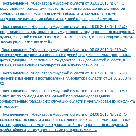
∎
Постановление Губернатора Амурской области от 03.03.2010 № 64 «О
редставлении гражданами, претендующими на замещение должностей
осударственной гражданской службы области, и государственными
ражданскими служащими области сведений о доходах, об имуще…»
∎
Постановление Губернатора Амурской области от 19.06.2013 № 162 «О
редставлении лицом, замещающим должность государственной гражданской
лужбы, сведений о своих расходах, а также о расходах своих супруги (супруга)
 несовершеннолетних детей»
∎
Постановление Губернатора Амурской области от 05.08.2010 № 279 «О
роверке достоверности и полноты сведений, представляемых гражданами
претендующими на замещение государственных должностей области, и
ицами, замещающими государственные должности обла…»
∎
Постановление Губернатора Амурской области от 02.07.2019 № 206 «О
несении изменений в постановление губернатора области от 14.10.2013 №
02»
∎
Постановление Губернатора Амурской области от 31.08.2010 № 330 «О
омиссиях по соблюдению требований к служебному поведению
осударственных гражданских служащих области и урегулированию конфликта
нтересов»
∎
Постановление Губернатора Амурской области от 24.08.2010 № 322 «О
роверке достоверности и полноты сведений, представляемых гражданами,
ретендующими на замещение должностей государственной гражданской
лужбы области, и государственными гражданскими с…»