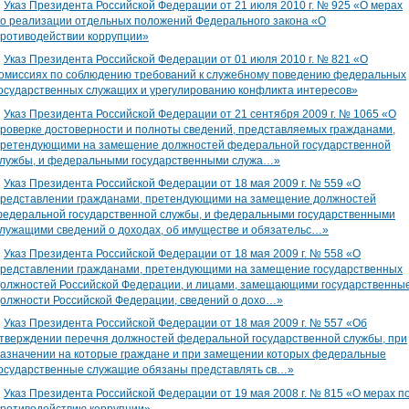
∎
Указ Президента Российской Федерации от 21 июля 2010 г. № 925 «О мерах
о реализации отдельных положений Федерального закона «О
ротиводействии коррупции»
∎
Указ Президента Российской Федерации от 01 июля 2010 г. № 821 «О
омиссиях по соблюдению требований к служебному поведению федеральных
осударственных служащих и урегулированию конфликта интересов»
∎
Указ Президента Российской Федерации от 21 сентября 2009 г. № 1065 «О
роверке достоверности и полноты сведений, представляемых гражданами,
ретендующими на замещение должностей федеральной государственной
лужбы, и федеральными государственными служа…»
∎
Указ Президента Российской Федерации от 18 мая 2009 г. № 559 «О
редставлении гражданами, претендующими на замещение должностей
едеральной государственной службы, и федеральными государственными
лужащими сведений о доходах, об имуществе и обязательс…»
∎
Указ Президента Российской Федерации от 18 мая 2009 г. № 558 «О
редставлении гражданами, претендующими на замещение государственных
олжностей Российской Федерации, и лицами, замещающими государственны
олжности Российской Федерации, сведений о дохо…»
∎
Указ Президента Российской Федерации от 18 мая 2009 г. № 557 «Об
тверждении перечня должностей федеральной государственной службы, при
азначении на которые граждане и при замещении которых федеральные
осударственные служащие обязаны представлять св…»
∎
Указ Президента Российской Федерации от 19 мая 2008 г. № 815 «О мерах п
ротиводействию коррупции»