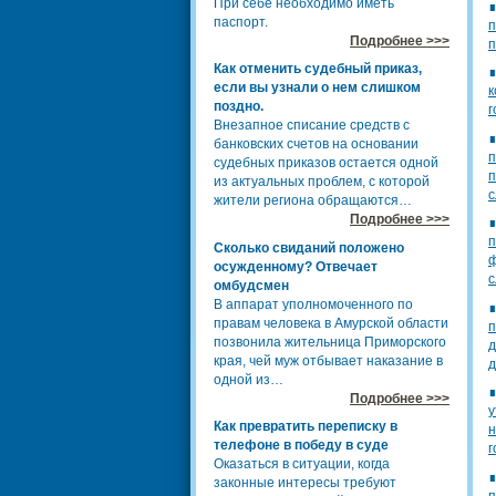
При себе необходимо иметь
паспорт.
п
Подробнее >>>
п
Как отменить судебный приказ,
если вы узнали о нем слишком
к
поздно.
г
Внезапное списание средств с
банковских счетов на основании
п
судебных приказов остается одной
п
из актуальных проблем, с которой
с
жители региона обращаются…
Подробнее >>>
п
Сколько свиданий положено
ф
осужденному? Отвечает
с
омбудсмен
В аппарат уполномоченного по
правам человека в Амурской области
п
позвонила жительница Приморского
д
края, чей муж отбывает наказание в
д
одной из…
Подробнее >>>
у
Как превратить переписку в
н
телефоне в победу в суде
г
Оказаться в ситуации, когда
законные интересы требуют
п