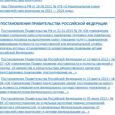
∎
Указ Президента РФ от 16.08.2021 № 478 «О Национальном плане
ротиводействия коррупции на 2021 — 2024 годы»
ПОСТАНОВЛЕНИЯ ПРАВИТЕЛЬСТВА РОССИЙСКОЙ ФЕДЕРАЦИИ
∎
Постановление Правительства РФ от 21.01.2015 № 29 «Об утверждении
равил сообщения работодателем о заключении трудового или гражданско-
равового договора на выполнение работ (оказание услуг) с гражданином,
амещавшим должности государственной или муниципальной службы,
еречень которых устанавливается нормативными правовыми актами
оссийской Федерации»
∎
Постановление Правительства Российской Федерации от 13 марта 2013 г. №
07 «Об утверждении Правил проверки достоверности и полноты сведений о
оходах, об имуществе и обязательствах имущественного характера,
редставляемых гражданами, претендующими на…»
∎
Постановление Правительства Российской Федерации от 13 марта 2013 г. №
08 «Об утверждении Правил представления лицом, поступающим на работу
а должность руководителя федерального государственного учреждения, а
акже руководителем федерального государ…»
∎
Постановление Правительства Российской Федерации от 05 июля 2013 г. №
68 «О распространении на отдельные категории граждан ограничений,
апретов и обязанностей, установленных Федеральным законом «О
ротиводействии коррупции» и другими федеральными за…»