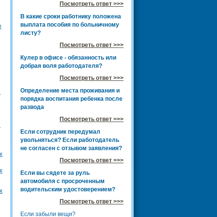
Посмотреть ответ >>>
В какие сроки работнику положена
выплата пособия по больничному
е
листу?
Посмотреть ответ >>>
Кулер в офисе - обязанность или
добрая воля работодателя?
Посмотреть ответ >>>
Определение места проживания и
а
порядка воспитания ребенка после
развода
Посмотреть ответ >>>
и
Если сотрудник передумал
увольняться? Если работодатель
не согласен с отзывом заявления?
х
Посмотреть ответ >>>
х
Если вы сядете за руль
автомобиля с просроченным
водительским удостоверением?
х
Посмотреть ответ >>>
Если забыли вещи?