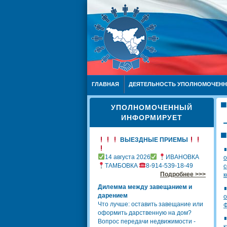
ГЛАВНАЯ
ДЕЯТЕЛЬНОСТЬ УПОЛНОМОЧЕН
УПОЛНОМОЧЕННЫЙ
ИНФОРМИРУЕТ
ВЫЕЗДНЫЕ ПРИЕМЫ
14 августа 2026
ИВАНОВКА
о
ТАМБОВКА
8-914-539-18-49
с
Подробнее >>>
к
Дилемма между завещанием и
дарением
о
Что лучше: оставить завещание или
Ф
оформить дарственную на дом?
Вопрос передачи недвижимости -
к