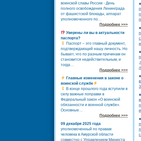
воинской славы России - День
полного освобождения Ленинграда
п
от фашистской блокады, аппарат
г
уполномоченного по…
г
Подробнее >>>
Уверены ли вы в актуальности
п
паспорта?
с
Паспорт – это главный документ,
и
подтверждающий нашу личность. Но
бывает, что по разным причинам он
п
становится недействительным, и
,
тогда…
л
Подробнее >>>
Главные изменения в законе о
в
воинской службе
3
В конце прошлого года вступили в
силу важные поправки в
Федеральный закон «О воинской
к
обязанности и военной службе».
г
Основные…
и
Подробнее >>>
09 декабря 2025 года
п
уполномоченный по правам
п
человека в Амурской области
с
совместно с Управлением Минюста