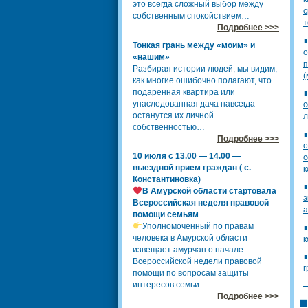
это всегда сложный выбор между
с
собственным спокойствием…
т
Подробнее >>>
Тонкая грань между «моим» и
о
«нашим»
п
Разбирая истории людей, мы видим,
(
как многие ошибочно полагают, что
подаренная квартира или
унаследованная дача навсегда
с
останутся их личной
л
собственностью…
Подробнее >>>
о
10 июля с 13.00 — 14.00 —
с
выездной прием граждан ( с.
к
Константиновка)
В Амурской области стартовала
э
Всероссийская неделя правовой
а
помощи семьям
Уполномоченный по правам
человека в Амурской области
к
извещает амурчан о начале
Всероссийской недели правовой
г
помощи по вопросам защиты
интересов семьи.…
Подробнее >>>