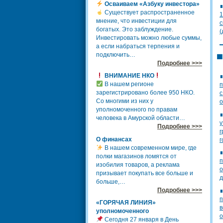
Осваиваем «Азбуку инвестора»
Существует распространенное
1
мнение, что инвестиции для
с
богатых. Это заблуждение.
(
Инвестировать можно любые суммы,
а если набраться терпения и
подключить…
Подробнее >>>
ВНИМАНИЕ НКО
В нашем регионе
п
зарегистрировано более 950 НКО.
с
Со многими из них у
о
уполномоченного по правам
человека в Амурской области…
у
Подробнее >>>
г
О финансах
г
В нашем современном мире, где
полки магазинов ломятся от
п
изобилия товаров, а реклама
о
призывает покупать все больше и
д
больше,…
Подробнее >>>
п
«ГОРЯЧАЯ ЛИНИЯ»
в
уполномоченного
о
Сегодня 27 января в День