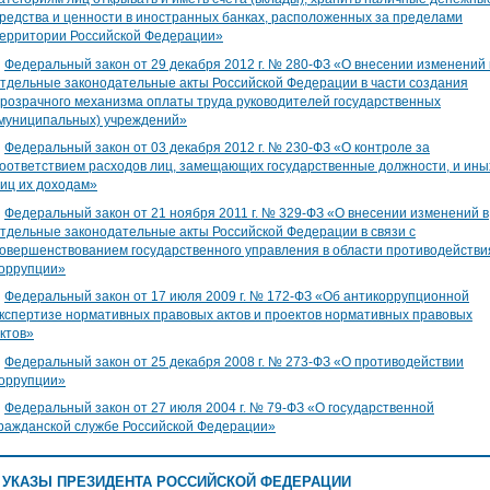
редства и ценности в иностранных банках, расположенных за пределами
ерритории Российской Федерации»
∎
Федеральный закон от 29 декабря 2012 г. № 280-ФЗ «О внесении изменений 
тдельные законодательные акты Российской Федерации в части создания
розрачного механизма оплаты труда руководителей государственных
муниципальных) учреждений»
∎
Федеральный закон от 03 декабря 2012 г. № 230-ФЗ «О контроле за
оответствием расходов лиц, замещающих государственные должности, и ины
иц их доходам»
∎
Федеральный закон от 21 ноября 2011 г. № 329-ФЗ «О внесении изменений в
тдельные законодательные акты Российской Федерации в связи с
овершенствованием государственного управления в области противодействи
оррупции»
∎
Федеральный закон от 17 июля 2009 г. № 172-ФЗ «Об антикоррупционной
кспертизе нормативных правовых актов и проектов нормативных правовых
ктов»
∎
Федеральный закон от 25 декабря 2008 г. № 273-ФЗ «О противодействии
оррупции»
∎
Федеральный закон от 27 июля 2004 г. № 79-ФЗ «О государственной
ражданской службе Российской Федерации»
УКАЗЫ ПРЕЗИДЕНТА РОССИЙСКОЙ ФЕДЕРАЦИИ