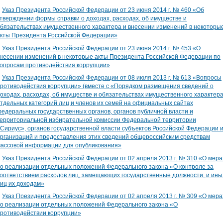
∎
Указ Президента Российской Федерации от 23 июня 2014 г. № 460 «Об
тверждении формы справки о доходах, расходах, об имуществе и
бязательствах имущественного характера и внесении изменений в некоторы
кты Президента Российской Федерации»
∎
Указ Президента Российской Федерации от 23 июня 2014 г. № 453 «О
несении изменений в некоторые акты Президента Российской Федерации по
опросам противодействия коррупции»
∎
Указ Президента Российской Федерации от 08 июля 2013 г. № 613 «Вопросы
ротиводействия коррупции» (вместе с «Порядком размещения сведений о
оходах, расходах, об имуществе и обязательствах имущественного характер
тдельных категорий лиц и членов их семей на официальных сайтах
едеральных государственных органов, органов публичной власти и
ерриториальной избирательной комиссии Федеральной территории
Сириус», органов государственной власти субъектов Российской Федерации 
рганизаций и предоставления этих сведений общероссийским средствам
ассовой информации для опубликования»
∎
Указ Президента Российской Федерации от 02 апреля 2013 г. № 310 «О мера
о реализации отдельных положений Федерального закона «О контроле за
оответствием расходов лиц, замещающих государственные должности, и ины
иц их доходам»
∎
Указ Президента Российской Федерации от 02 апреля 2013 г. № 309 «О мера
о реализации отдельных положений Федерального закона «О
ротиводействии коррупции»