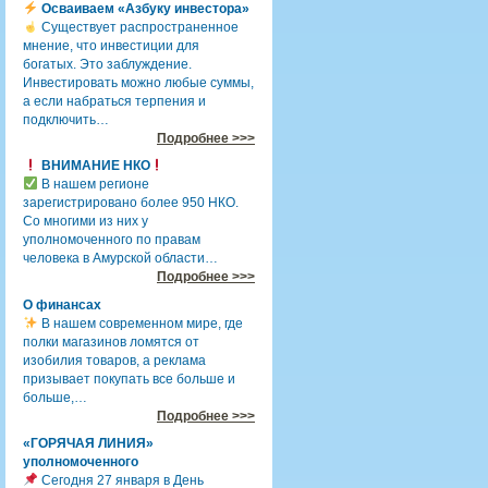
Осваиваем «Азбуку инвестора»
Существует распространенное
мнение, что инвестиции для
богатых. Это заблуждение.
Инвестировать можно любые суммы,
а если набраться терпения и
подключить…
Подробнее >>>
ВНИМАНИЕ НКО
В нашем регионе
зарегистрировано более 950 НКО.
Со многими из них у
уполномоченного по правам
человека в Амурской области…
Подробнее >>>
О финансах
В нашем современном мире, где
полки магазинов ломятся от
изобилия товаров, а реклама
призывает покупать все больше и
больше,…
Подробнее >>>
«ГОРЯЧАЯ ЛИНИЯ»
уполномоченного
Сегодня 27 января в День