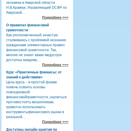
человека в Амурской области
Н.В.Кравчук, Управляющий ОСФР по
Амурской…
Подробнее >>>
О правилах финансовой
грамотности
Как уполномоченный зачастую
сталкиваюсь с проблемой незнания
гражданами элементарных правил
финансовой грамотности. Так,
многие не знают какие медуслуги
доступны каждому…
Подробнее >>>
Курс «Практичные финансы: от
знаний к действиям»
Цель курса – в простой форме
помочь освоить основы
повседневной
финансовойграмотности, научиться
противостоять мошенникам,
грамотно использовать
инструментыфинансового рынка в
реальной…
Подробнее >>>
Доступны онлайн-занятия по