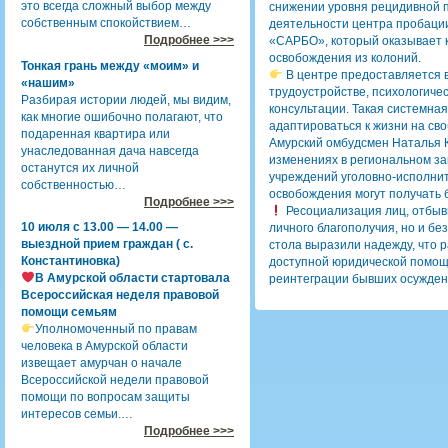
это всегда сложный выбор между
снижении уровня рецидивной 
собственным спокойствием…
деятельности центра пробации
Подробнее >>>
«САРБО», который оказывает 
освобождения из колоний.
Тонкая грань между «моим» и
В центре предоставляется 
«нашим»
трудоустройстве, психологиче
Разбирая истории людей, мы видим,
консультации. Такая системн
как многие ошибочно полагают, что
адаптироваться к жизни на св
подаренная квартира или
Амурский омбудсмен Наталья 
унаследованная дача навсегда
изменениях в региональном за
останутся их личной
учреждений уголовно-исполнит
собственностью…
освобождения могут получать
Подробнее >>>
Ресоциализация лиц, отбывш
10 июля с 13.00 — 14.00 —
личного благополучия, но и бе
выездной прием граждан ( с.
стола выразили надежду, что 
Константиновка)
доступной юридической помощ
В Амурской области стартовала
реинтеграции бывших осужден
Всероссийская неделя правовой
помощи семьям
Уполномоченный по правам
человека в Амурской области
извещает амурчан о начале
Всероссийской недели правовой
помощи по вопросам защиты
интересов семьи.…
Подробнее >>>