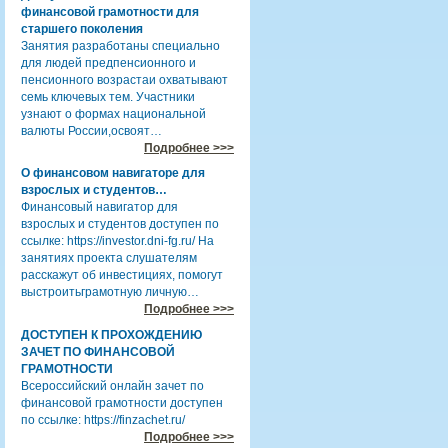
финансовой грамотности для
старшего поколения
Занятия разработаны специально
для людей предпенсионного и
пенсионного возрастаи охватывают
семь ключевых тем. Участники
узнают о формах национальной
валюты России,освоят…
Подробнее >>>
О финансовом навигаторе для
взрослых и студентов…
Финансовый навигатор для
взрослых и студентов доступен по
ссылке: https://investor.dni-fg.ru/ На
занятиях проекта слушателям
расскажут об инвестициях, помогут
выстроитьграмотную личную…
Подробнее >>>
ДОСТУПЕН К ПРОХОЖДЕНИЮ
ЗАЧЕТ ПО ФИНАНСОВОЙ
ГРАМОТНОСТИ
Всероссийский онлайн зачет по
финансовой грамотности доступен
по ссылке: https://finzachet.ru/
Подробнее >>>