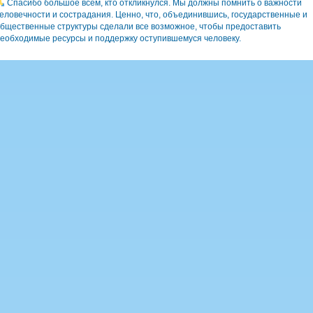
Спасибо большое всем, кто откликнулся. Мы должны помнить о важности
еловечности и сострадания. Ценно, что, объединившись, государственные и
бщественные структуры сделали все возможное, чтобы предоставить
еобходимые ресурсы и поддержку оступившемуся человеку.