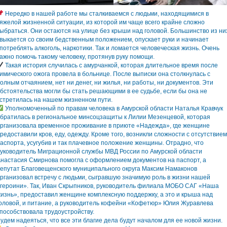
Нередко в нашей работе мы сталкиваемся с людьми, находящимися в
яжелой жизненной ситуации, из которой им чаще всего крайне сложно
ыбраться. Они остаются на улице без крыши над головой. Большинство из ни
выкается со своим бедственным положением, опускает руки и начинает
потреблять алкоголь, наркотики. Так и ломается человеческая жизнь. Очень
ажно помочь такому человеку, протянув руку помощи.
Такая история случилась с амурчанкой, которая длительное время после
имического ожога провела в больнице. После выписки она столкнулась с
олным отчаянием, нет ни денег, ни жилья, ни работы, ни документов. Эти
бстоятельства могли бы стать решающими в ее судьбе, если бы она не
стретилась на нашем жизненном пути.
Уполномоченный по правам человека в Амурской области Наталья Кравчук
братилась в региональное минсоцзащиты к Лилии Мезенцевой, которая
рганизовала временное проживание в приюте «Надежда», где женщине
редоставили кров, еду, одежду. Кроме того, возникли сложности с отсутствием
аспорта, усугубив и так плачевное положение женщины. Отрадно, что
уководитель Миграционной службы МВД России по Амурской области
настасия Смирнова помогла с оформлением документов на паспорт, а
епутат Благовещенского муниципального округа Максим Намаконов
рганизовал встречу с людьми, сыгравшую значимую роль в жизни нашей
героини». Так, Иван Скрыпников, руководитель филиала МОБО САГ «Наша
изнь», предоставил женщине комплексную поддержку, а это и крыша над
оловой, и питание, а руководитель кофейни «Кофетюр» Юлия Журавлева
пособствовала трудоустройству.
удем надеяться, что все эти благие дела будут началом для ее новой жизни.