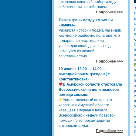
это всегда сложный выбор между
собственным спокойствием…
Подробнее >>>
т
в
Тонкая грань между «моим» и
с
«нашим»
у
Разбирая истории людей, мы видим,
в
как многие ошибочно полагают, что
подаренная квартира или
х
унаследованная дача навсегда
п
останутся их личной
о
собственностью…
в
Подробнее >>>
10 июля с 13.00 — 14.00 —
о
выездной прием граждан ( с.
о
Константиновка)
п
В Амурской области стартовала
п
Всероссийская неделя правовой
р
помощи семьям
А
Уполномоченный по правам
д
человека в Амурской области
о
извещает амурчан о начале
«
Всероссийской недели правовой
ж
помощи по вопросам защиты
г
интересов семьи.…
с
Подробнее >>>
Б