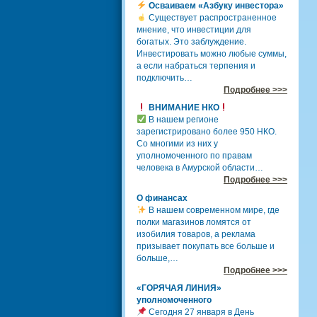
Осваиваем «Азбуку инвестора»
Существует распространенное
мнение, что инвестиции для
богатых. Это заблуждение.
Инвестировать можно любые суммы,
а если набраться терпения и
подключить…
Подробнее >>>
ВНИМАНИЕ НКО
В нашем регионе
зарегистрировано более 950 НКО.
Со многими из них у
уполномоченного по правам
человека в Амурской области…
Подробнее >>>
О финансах
В нашем современном мире, где
полки магазинов ломятся от
изобилия товаров, а реклама
призывает покупать все больше и
больше,…
Подробнее >>>
«ГОРЯЧАЯ ЛИНИЯ»
уполномоченного
Сегодня 27 января в День