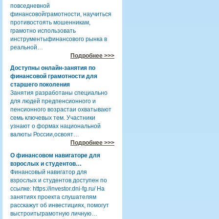
повседневной
финансовойграмотности, научиться
противостоять мошенникам,
грамотно использовать
инструментыфинансового рынка в
реальной…
Подробнее >>>
Доступны онлайн-занятия по
финансовой грамотности для
старшего поколения
Занятия разработаны специально
для людей предпенсионного и
пенсионного возрастаи охватывают
семь ключевых тем. Участники
узнают о формах национальной
валюты России,освоят…
Подробнее >>>
О финансовом навигаторе для
взрослых и студентов…
Финансовый навигатор для
взрослых и студентов доступен по
ссылке: https://investor.dni-fg.ru/ На
занятиях проекта слушателям
расскажут об инвестициях, помогут
выстроитьграмотную личную…