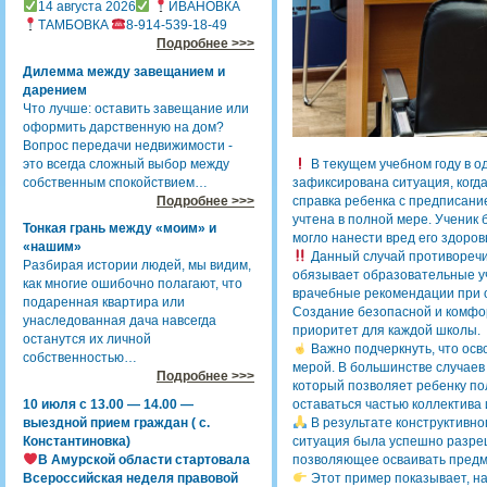
14 августа 2026
ИВАНОВКА
ТАМБОВКА
8-914-539-18-49
Подробнее >>>
Дилемма между завещанием и
дарением
Что лучше: оставить завещание или
оформить дарственную на дом?
Вопрос передачи недвижимости -
это всегда сложный выбор между
В текущем учебном году в о
собственным спокойствием…
зафиксирована ситуация, ког
Подробнее >>>
справка ребенка с предписани
учтена в полной мере. Ученик 
Тонкая грань между «моим» и
могло нанести вред его здоров
«нашим»
Данный случай противоречи
Разбирая истории людей, мы видим,
обязывает образовательные у
как многие ошибочно полагают, что
врачебные рекомендации при о
подаренная квартира или
Создание безопасной и комфо
унаследованная дача навсегда
приоритет для каждой школы.
останутся их личной
Важно подчеркнуть, что осв
собственностью…
мерой. В большинстве случаев
Подробнее >>>
который позволяет ребенку по
10 июля с 13.00 — 14.00 —
оставаться частью коллектива 
выездной прием граждан ( с.
В результате конструктивно
Константиновка)
ситуация была успешно разре
В Амурской области стартовала
позволяющее осваивать предме
Всероссийская неделя правовой
Этот пример показывает, на