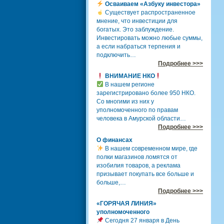
Осваиваем «Азбуку инвестора»
Существует распространенное
мнение, что инвестиции для
богатых. Это заблуждение.
Инвестировать можно любые суммы,
а если набраться терпения и
подключить…
Подробнее >>>
ВНИМАНИЕ НКО
В нашем регионе
зарегистрировано более 950 НКО.
Со многими из них у
уполномоченного по правам
человека в Амурской области…
Подробнее >>>
О финансах
В нашем современном мире, где
полки магазинов ломятся от
изобилия товаров, а реклама
призывает покупать все больше и
больше,…
Подробнее >>>
«ГОРЯЧАЯ ЛИНИЯ»
уполномоченного
Сегодня 27 января в День