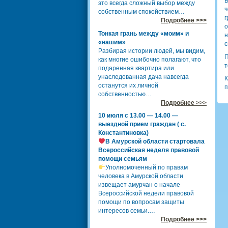
В
это всегда сложный выбор между
ч
собственным спокойствием…
г
Подробнее >>>
о
Тонкая грань между «моим» и
н
«нашим»
с
Разбирая истории людей, мы видим,
П
как многие ошибочно полагают, что
т
подаренная квартира или
унаследованная дача навсегда
К
останутся их личной
п
собственностью…
Подробнее >>>
10 июля с 13.00 — 14.00 —
выездной прием граждан ( с.
Константиновка)
В Амурской области стартовала
Всероссийская неделя правовой
помощи семьям
Уполномоченный по правам
человека в Амурской области
извещает амурчан о начале
Всероссийской недели правовой
помощи по вопросам защиты
интересов семьи.…
Подробнее >>>