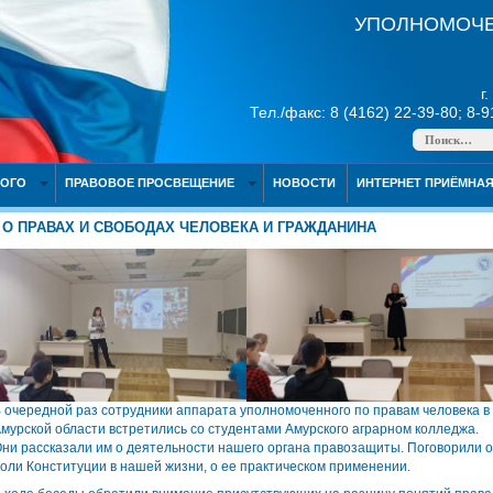
УПОЛНОМОЧЕ
г
Тел./факс: 8 (4162) 22-39-80; 8-
НОГО
ПРАВОВОЕ ПРОСВЕЩЕНИЕ
НОВОСТИ
ИНТЕРНЕТ ПРИЁМНА
О ПРАВАХ И СВОБОДАХ ЧЕЛОВЕКА И ГРАЖДАНИНА
 очередной раз сотрудники аппарата уполномоченного по правам человека в
мурской области встретились со студентами Амурского аграрном колледжа.
ни рассказали им о деятельности нашего органа правозащиты. Поговорили о
оли Конституции в нашей жизни, о ее практическом применении.