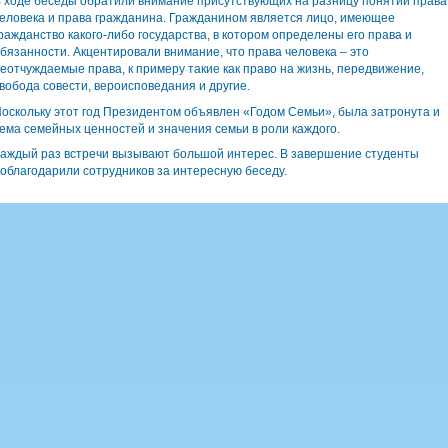
 ходе беседы обратили внимание присутствующих на разницу понятий права
еловека и права гражданина. Гражданином является лицо, имеющее
ражданство какого-либо государства, в котором определены его права и
бязанности. Акцентировали внимание, что права человека – это
еотчуждаемые права, к примеру такие как право на жизнь, передвижение,
вобода совести, вероисповедания и другие.
оскольку этот год Президентом объявлен «Годом Семьи», была затронута и
ема семейных ценностей и значения семьи в роли каждого.
аждый раз встречи вызывают большой интерес. В завершение студенты
облагодарили сотрудников за интересную беседу.