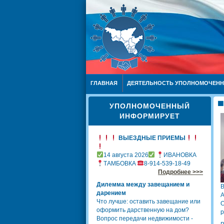
ГЛАВНАЯ
ДЕЯТЕЛЬНОСТЬ УПОЛНОМОЧЕН
УПОЛНОМОЧЕННЫЙ
ИНФОРМИРУЕТ
ВЫЕЗДНЫЕ ПРИЕМЫ
14 августа 2026
ИВАНОВКА
ТАМБОВКА
8-914-539-18-49
Подробнее >>>
Дилемма между завещанием и
В
дарением
А
Что лучше: оставить завещание или
О
оформить дарственную на дом?
р
Вопрос передачи недвижимости -