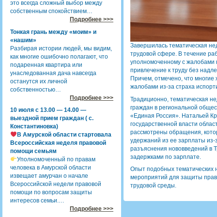
это всегда сложный выбор между
собственным спокойствием…
Подробнее >>>
Тонкая грань между «моим» и
«нашим»
Завершилась тематическая не
Разбирая истории людей, мы видим,
трудовой сфере. В течение ра
как многие ошибочно полагают, что
уполномоченному с жалобами н
подаренная квартира или
привлечение к труду без надл
унаследованная дача навсегда
Причем, отмечено, что многие
останутся их личной
жалобами из-за страха испорт
собственностью…
Подробнее >>>
Традиционно, тематическая н
граждан в региональной обще
10 июля с 13.00 — 14.00 —
«Единая Россия». Натальей Кр
выездной прием граждан ( с.
государственной власти облас
Константиновка)
рассмотрены обращения, котор
В Амурской области стартовала
удержаний из ее зарплаты из-з
Всероссийская неделя правовой
разъяснения нововведений в Т
помощи семьям
задержками по зарплате.
Уполномоченный по правам
человека в Амурской области
Опыт подобных тематических 
извещает амурчан о начале
мероприятий для защиты прав
Всероссийской недели правовой
трудовой среды.
помощи по вопросам защиты
интересов семьи.…
Подробнее >>>