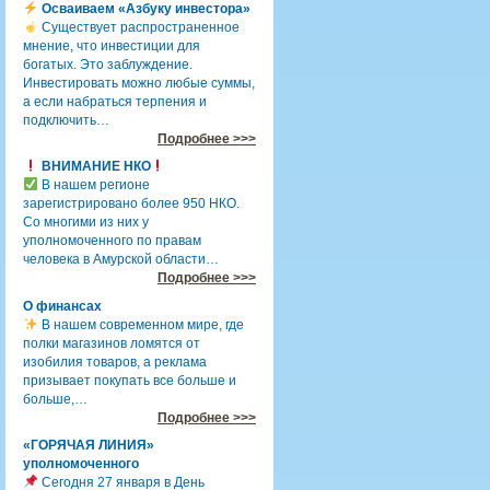
Осваиваем «Азбуку инвестора»
Существует распространенное
мнение, что инвестиции для
богатых. Это заблуждение.
Инвестировать можно любые суммы,
а если набраться терпения и
подключить…
Подробнее >>>
ВНИМАНИЕ НКО
В нашем регионе
зарегистрировано более 950 НКО.
Со многими из них у
уполномоченного по правам
человека в Амурской области…
Подробнее >>>
О финансах
В нашем современном мире, где
полки магазинов ломятся от
изобилия товаров, а реклама
призывает покупать все больше и
больше,…
Подробнее >>>
«ГОРЯЧАЯ ЛИНИЯ»
уполномоченного
Сегодня 27 января в День