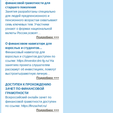
финансовой грамотности для
старшего поколения
Занятия разработаны специально
для людей предпенсионного и
пенсионного возрастаи охватывают
семь ключевых тем. Участники
узнают о формах национальной
валюты России,освоят…
Подробнее >>>
О финансовом навигаторе для
взрослых и студентов…
Финансовый навигатор для
взрослых и студентов доступен по
ссылке: https://investor.dni-fg.ru/ На
занятиях проекта слушателям
расскажут об инвестициях, помогут
выстроитьграмотную личную…
Подробнее >>>
ДОСТУПЕН К ПРОХОЖДЕНИЮ
ЗАЧЕТ ПО ФИНАНСОВОЙ
ГРАМОТНОСТИ
Всероссийский онлайн зачет по
финансовой грамотности доступен
по ссылке: https://finzachet.ru/
Подробнее >>>