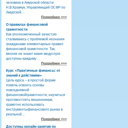
человека в Амурской области
Н.В.Кравчук, Управляющий ОСФР по
Амурской…
Подробнее >>>
О правилах финансовой
грамотности
Как уполномоченный зачастую
сталкиваюсь с проблемой незнания
гражданами элементарных правил
финансовой грамотности. Так,
многие не знают какие медуслуги
доступны каждому…
Подробнее >>>
Курс «Практичные финансы: от
знаний к действиям»
Цель курса – в простой форме
помочь освоить основы
повседневной
финансовойграмотности, научиться
противостоять мошенникам,
грамотно использовать
инструментыфинансового рынка в
реальной…
Подробнее >>>
Доступны онлайн-занятия по