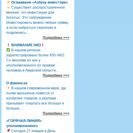
Осваиваем «Азбуку инвестора»
Существует распространенное
мнение, что инвестиции для
богатых. Это заблуждение.
Инвестировать можно любые суммы,
а если набраться терпения и
подключить…
Подробнее >>>
ВНИМАНИЕ НКО
В нашем регионе
зарегистрировано более 950 НКО.
Со многими из них у
уполномоченного по правам
человека в Амурской области…
Подробнее >>>
О финансах
В нашем современном мире, где
полки магазинов ломятся от
изобилия товаров, а реклама
призывает покупать все больше и
больше,…
Подробнее >>>
«ГОРЯЧАЯ ЛИНИЯ»
уполномоченного
Сегодня 27 января в День