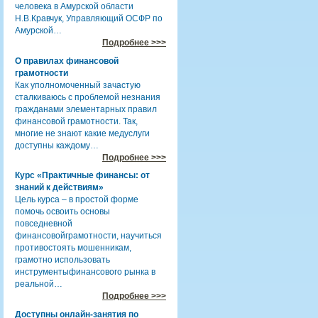
человека в Амурской области
Н.В.Кравчук, Управляющий ОСФР по
Амурской…
Подробнее >>>
О правилах финансовой
грамотности
Как уполномоченный зачастую
сталкиваюсь с проблемой незнания
гражданами элементарных правил
финансовой грамотности. Так,
многие не знают какие медуслуги
доступны каждому…
Подробнее >>>
Курс «Практичные финансы: от
знаний к действиям»
Цель курса – в простой форме
помочь освоить основы
повседневной
финансовойграмотности, научиться
противостоять мошенникам,
грамотно использовать
инструментыфинансового рынка в
реальной…
Подробнее >>>
Доступны онлайн-занятия по