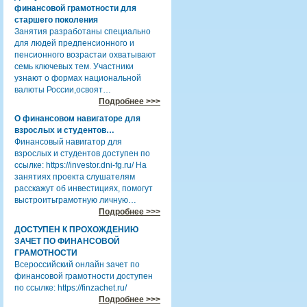
финансовой грамотности для
старшего поколения
Занятия разработаны специально
для людей предпенсионного и
пенсионного возрастаи охватывают
семь ключевых тем. Участники
узнают о формах национальной
валюты России,освоят…
Подробнее >>>
О финансовом навигаторе для
взрослых и студентов…
Финансовый навигатор для
взрослых и студентов доступен по
ссылке: https://investor.dni-fg.ru/ На
занятиях проекта слушателям
расскажут об инвестициях, помогут
выстроитьграмотную личную…
Подробнее >>>
ДОСТУПЕН К ПРОХОЖДЕНИЮ
ЗАЧЕТ ПО ФИНАНСОВОЙ
ГРАМОТНОСТИ
Всероссийский онлайн зачет по
финансовой грамотности доступен
по ссылке: https://finzachet.ru/
Подробнее >>>