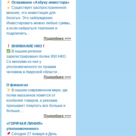
Осваиваем «Азбуку инвестора»
Существует распространенное
мнение, что инвестиции для
богатых. Это заблуждение.
Инвестировать можно любые суммы,
а если набраться терпения и
подключить…
Подробнее >>>
ВНИМАНИЕ НКО
В нашем регионе
зарегистрировано более 950 НКО.
Со многими из них у
уполномоченного по правам
человека в Амурской области…
Подробнее >>>
О финансах
В нашем современном мире, где
полки магазинов ломятся от
изобилия товаров, а реклама
призывает покупать все больше и
больше,…
Подробнее >>>
«ГОРЯЧАЯ ЛИНИЯ»
уполномоченного
Сегодня 27 января в День