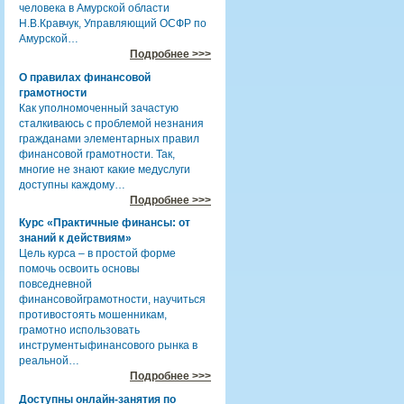
человека в Амурской области
Н.В.Кравчук, Управляющий ОСФР по
Амурской…
Подробнее >>>
О правилах финансовой
грамотности
Как уполномоченный зачастую
сталкиваюсь с проблемой незнания
гражданами элементарных правил
финансовой грамотности. Так,
многие не знают какие медуслуги
доступны каждому…
Подробнее >>>
Курс «Практичные финансы: от
знаний к действиям»
Цель курса – в простой форме
помочь освоить основы
повседневной
финансовойграмотности, научиться
противостоять мошенникам,
грамотно использовать
инструментыфинансового рынка в
реальной…
Подробнее >>>
Доступны онлайн-занятия по