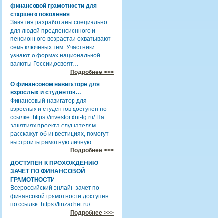
финансовой грамотности для
старшего поколения
Занятия разработаны специально
для людей предпенсионного и
пенсионного возрастаи охватывают
семь ключевых тем. Участники
узнают о формах национальной
валюты России,освоят…
Подробнее >>>
О финансовом навигаторе для
взрослых и студентов…
Финансовый навигатор для
взрослых и студентов доступен по
ссылке: https://investor.dni-fg.ru/ На
занятиях проекта слушателям
расскажут об инвестициях, помогут
выстроитьграмотную личную…
Подробнее >>>
ДОСТУПЕН К ПРОХОЖДЕНИЮ
ЗАЧЕТ ПО ФИНАНСОВОЙ
ГРАМОТНОСТИ
Всероссийский онлайн зачет по
финансовой грамотности доступен
по ссылке: https://finzachet.ru/
Подробнее >>>