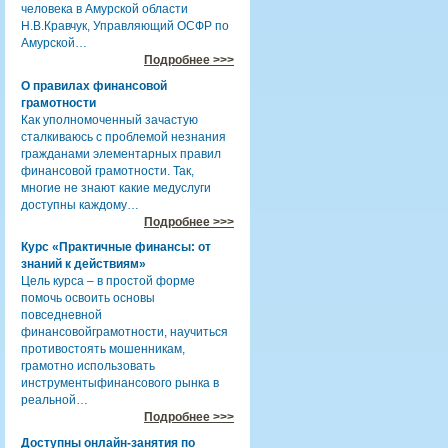
человека в Амурской области
Н.В.Кравчук, Управляющий ОСФР по
Амурской…
Подробнее >>>
О правилах финансовой
грамотности
Как уполномоченный зачастую
сталкиваюсь с проблемой незнания
гражданами элементарных правил
финансовой грамотности. Так,
многие не знают какие медуслуги
доступны каждому…
Подробнее >>>
Курс «Практичные финансы: от
знаний к действиям»
Цель курса – в простой форме
помочь освоить основы
повседневной
финансовойграмотности, научиться
противостоять мошенникам,
грамотно использовать
инструментыфинансового рынка в
реальной…
Подробнее >>>
Доступны онлайн-занятия по