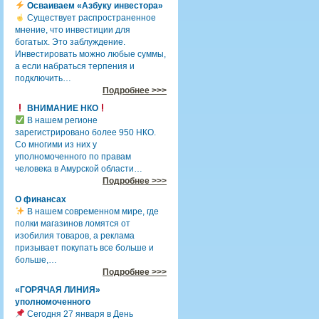
Осваиваем «Азбуку инвестора»
Существует распространенное
мнение, что инвестиции для
богатых. Это заблуждение.
Инвестировать можно любые суммы,
а если набраться терпения и
подключить…
Подробнее >>>
ВНИМАНИЕ НКО
В нашем регионе
зарегистрировано более 950 НКО.
Со многими из них у
уполномоченного по правам
человека в Амурской области…
Подробнее >>>
О финансах
В нашем современном мире, где
полки магазинов ломятся от
изобилия товаров, а реклама
призывает покупать все больше и
больше,…
Подробнее >>>
«ГОРЯЧАЯ ЛИНИЯ»
уполномоченного
Сегодня 27 января в День