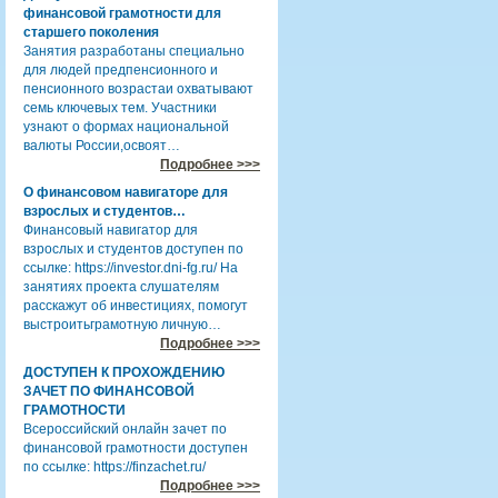
финансовой грамотности для
старшего поколения
Занятия разработаны специально
для людей предпенсионного и
пенсионного возрастаи охватывают
семь ключевых тем. Участники
узнают о формах национальной
валюты России,освоят…
Подробнее >>>
О финансовом навигаторе для
взрослых и студентов…
Финансовый навигатор для
взрослых и студентов доступен по
ссылке: https://investor.dni-fg.ru/ На
занятиях проекта слушателям
расскажут об инвестициях, помогут
выстроитьграмотную личную…
Подробнее >>>
ДОСТУПЕН К ПРОХОЖДЕНИЮ
ЗАЧЕТ ПО ФИНАНСОВОЙ
ГРАМОТНОСТИ
Всероссийский онлайн зачет по
финансовой грамотности доступен
по ссылке: https://finzachet.ru/
Подробнее >>>