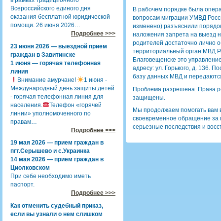
в рамках традиционного
Всероссийского единого дня
В рабочем порядке была опер
оказания бесплатной юридической
вопросам миграции УМВД Росси
помощи. 26 июня 2026…
изменено) разъяснили порядок
Подробнее >>>
наложения запрета на выезд н
родителей достаточно лично о
23 июня 2026 — выездной прием
территориальный орган МВД Ро
граждан в Завитинске
Благовещенске это управление
1 июня — горячая телефонная
адресу: ул. Горького, д. 136. 
линия
базу данных МВД и передаются
Внимание амурчане!
1 июня -
Международный день защиты детей
Проблема разрешена. Права р
- горячая телефонная линия для
защищены.
населения.
Телефон «горячей
Мы продолжаем помогать вам 
линии» уполномоченного по
своевременное обращение за 
правам…
серьезные последствия и восс
Подробнее >>>
19 мая 2026 — прием граждан в
пгт.Серышево и с.Украинка
14 мая 2026 — прием граждан в
Циолковском
При себе необходимо иметь
паспорт.
Подробнее >>>
Как отменить судебный приказ,
если вы узнали о нем слишком