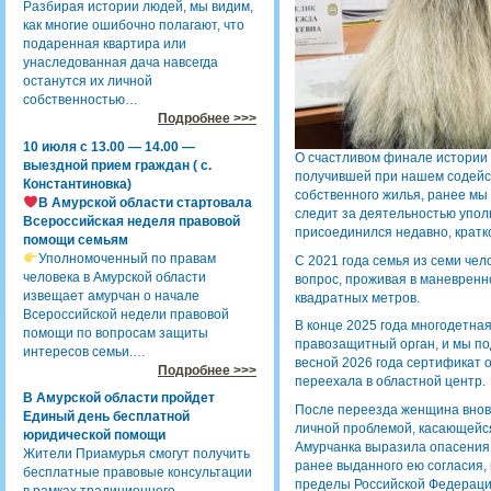
Разбирая истории людей, мы видим,
как многие ошибочно полагают, что
подаренная квартира или
унаследованная дача навсегда
останутся их личной
собственностью…
Подробнее >>>
10 июля с 13.00 — 14.00 —
О счастливом финале истории 
выездной прием граждан ( с.
получившей при нашем содейс
Константиновка)
собственного жилья, ранее мы 
В Амурской области стартовала
следит за деятельностью уполн
Всероссийская неделя правовой
присоединился недавно, крат
помощи семьям
Уполномоченный по правам
С 2021 года семья из семи че
человека в Амурской области
вопрос, проживая в маневренн
извещает амурчан о начале
квадратных метров.
Всероссийской недели правовой
В конце 2025 года многодетна
помощи по вопросам защиты
правозащитный орган, и мы по
интересов семьи.…
весной 2026 года сертификат о
Подробнее >>>
переехала в областной центр.
В Амурской области пройдет
После переезда женщина вновь
Единый день бесплатной
личной проблемой, касающей
юридической помощи
Амурчанка выразила опасения,
Жители Приамурья смогут получить
ранее выданного ею согласия,
бесплатные правовые консультации
пределы Российской Федераци