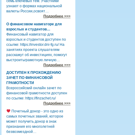
семь ключевых тем. Участники
узнают о формах национальной
валюты России,освоят…
Подробнее >>>
О финансовом навигаторе для
взрослых и студентов…
Финансовый навигатор для
взрослых и студентов доступен по
ссылке: https://investor.dni-fg.ru/ На
занятиях проекта слушателям
расскажут об инвестициях, помогут
выстроитьграмотную личную…
Подробнее >>>
ДОСТУПЕН К ПРОХОЖДЕНИЮ
ЗАЧЕТ ПО ФИНАНСОВОЙ
ГРАМОТНОСТИ
Всероссийский онлайн зачет по
финансовой грамотности доступен
по ссылке: https://finzachet.ru/
Подробнее >>>
Почетный донор - это одно из
самых почетных званий, которое
может получить донор в знак
признания его многолетней
безвозмездной…