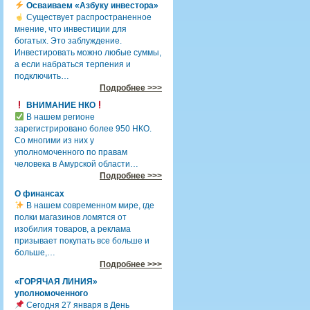
Осваиваем «Азбуку инвестора»
Существует распространенное
мнение, что инвестиции для
богатых. Это заблуждение.
Инвестировать можно любые суммы,
а если набраться терпения и
подключить…
Подробнее >>>
ВНИМАНИЕ НКО
В нашем регионе
зарегистрировано более 950 НКО.
Со многими из них у
уполномоченного по правам
человека в Амурской области…
Подробнее >>>
О финансах
В нашем современном мире, где
полки магазинов ломятся от
изобилия товаров, а реклама
призывает покупать все больше и
больше,…
Подробнее >>>
«ГОРЯЧАЯ ЛИНИЯ»
уполномоченного
Сегодня 27 января в День