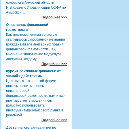
человека в Амурской области
Н.В.Кравчук, Управляющий ОСФР по
Амурской…
Подробнее >>>
О правилах финансовой
грамотности
Как уполномоченный зачастую
сталкиваюсь с проблемой незнания
гражданами элементарных правил
финансовой грамотности. Так,
многие не знают какие медуслуги
доступны каждому…
Подробнее >>>
Курс «Практичные финансы: от
знаний к действиям»
Цель курса – в простой форме
помочь освоить основы
повседневной
финансовойграмотности, научиться
противостоять мошенникам,
грамотно использовать
инструментыфинансового рынка в
реальной…
Подробнее >>>
Доступны онлайн-занятия по