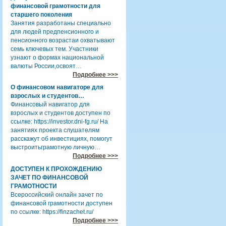
финансовой грамотности для
старшего поколения
Занятия разработаны специально
для людей предпенсионного и
пенсионного возрастаи охватывают
семь ключевых тем. Участники
узнают о формах национальной
валюты России,освоят…
Подробнее >>>
О финансовом навигаторе для
взрослых и студентов…
Финансовый навигатор для
взрослых и студентов доступен по
ссылке: https://investor.dni-fg.ru/ На
занятиях проекта слушателям
расскажут об инвестициях, помогут
выстроитьграмотную личную…
Подробнее >>>
ДОСТУПЕН К ПРОХОЖДЕНИЮ
ЗАЧЕТ ПО ФИНАНСОВОЙ
ГРАМОТНОСТИ
Всероссийский онлайн зачет по
финансовой грамотности доступен
по ссылке: https://finzachet.ru/
Подробнее >>>