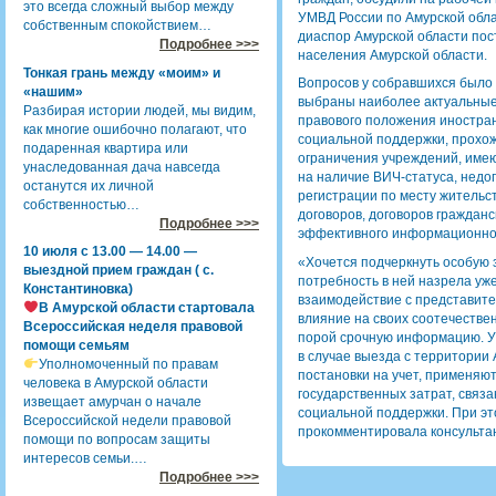
это всегда сложный выбор между
УМВД России по Амурской обл
собственным спокойствием…
диаспор Амурской области пос
Подробнее >>>
населения Амурской области.
Тонкая грань между «моим» и
Вопросов у собравшихся было
«нашим»
выбраны наиболее актуальные
Разбирая истории людей, мы видим,
правового положения иностран
как многие ошибочно полагают, что
социальной поддержки, прохож
подаренная квартира или
ограничения учреждений, име
унаследованная дача навсегда
на наличие ВИЧ-статуса, нед
останутся их личной
регистрации по месту жительс
собственностью…
договоров, договоров гражданс
Подробнее >>>
эффективного информационно
10 июля с 13.00 — 14.00 —
«Хочется подчеркнуть особую з
выездной прием граждан ( с.
потребность в ней назрела уж
Константиновка)
взаимодействие с представит
В Амурской области стартовала
влияние на своих соотечестве
Всероссийская неделя правовой
порой срочную информацию. У
помощи семьям
в случае выезда с территории 
Уполномоченный по правам
постановки на учет, применя
человека в Амурской области
государственных затрат, связ
извещает амурчан о начале
социальной поддержки. При эт
Всероссийской недели правовой
прокомментировала консульта
помощи по вопросам защиты
интересов семьи.…
Подробнее >>>