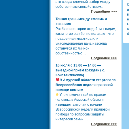
это всегда сложный выбор между
О
собственным спокойствием…
и
Подробнее >>>
в
Тонкая грань между «моим» и
«нашим»
Разбирая истории людей, мы видим,
б
как многие ошибочно полагают, что
б
подаренная квартира или
унаследованная дача навсегда
останутся их личной
собственностью…
Подробнее >>>
10 июля с 13.00 — 14.00 —
выездной прием граждан ( с.
Константиновка)
В Амурской области стартовала
Всероссийская неделя правовой
помощи семьям
Уполномоченный по правам
человека в Амурской области
извещает амурчан о начале
Всероссийской недели правовой
помощи по вопросам защиты
интересов семьи.…
Подробнее >>>