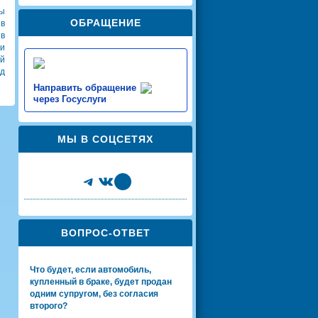
ры
ОБРАЩЕНИЕ
 в
 в
и
й
нд
Направить обращение
через Госуслуги
МЫ В СОЦСЕТЯХ
Telegram
VK
Share Icon
ВОПРОС-ОТВЕТ
Что будет, если автомобиль,
купленный в браке, будет продан
одним супругом, без согласия
второго?