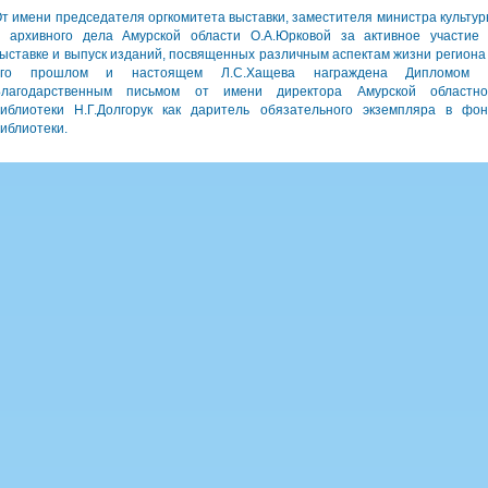
т имени председателя оргкомитета выставки, заместителя министра культу
 архивного дела Амурской области О.А.Юрковой за активное участие
ыставке и выпуск изданий, посвященных различным аспектам жизни региона
его прошлом и настоящем Л.С.Хащева награждена Дипломом 
Благодарственным письмом от имени директора Амурской областно
иблиотеки Н.Г.Долгорук как даритель обязательного экземпляра в фо
иблиотеки.