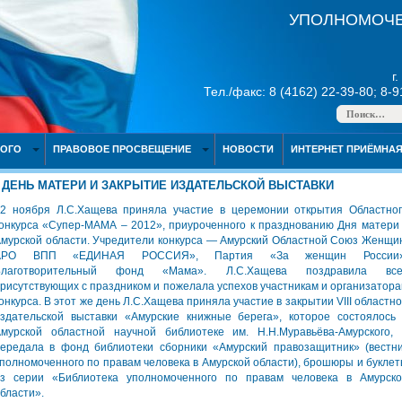
УПОЛНОМОЧЕ
г
Тел./факс: 8 (4162) 22-39-80; 8-
НОГО
ПРАВОВОЕ ПРОСВЕЩЕНИЕ
НОВОСТИ
ИНТЕРНЕТ ПРИЁМНА
ДЕНЬ МАТЕРИ И ЗАКРЫТИЕ ИЗДАТЕЛЬСКОЙ ВЫСТАВКИ
2 ноября Л.С.Хащева приняла участие в церемонии открытия Областно
онкурса «Супер-МАМА – 2012», приуроченного к празднованию Дня матери
мурской области. Учредители конкурса — Амурский Областной Союз Женщи
АРО ВПП «ЕДИНАЯ РОССИЯ», Партия «За женщин России»
Благотворительный фонд «Мама». Л.С.Хащева поздравила все
рисутствующих с праздником и пожелала успехов участникам и организатор
онкурса. В этот же день Л.С.Хащева приняла участие в закрытии VIII областн
здательской выставки «Амурские книжные берега», которое состоялось
мурской областной научной библиотеке им. Н.Н.Муравьёва-Амурского,
ередала в фонд библиотеки сборники «Амурский правозащитник» (вестн
полномоченного по правам человека в Амурской области), брошюры и букле
з серии «Библиотека уполномоченного по правам человека в Амурско
бласти».