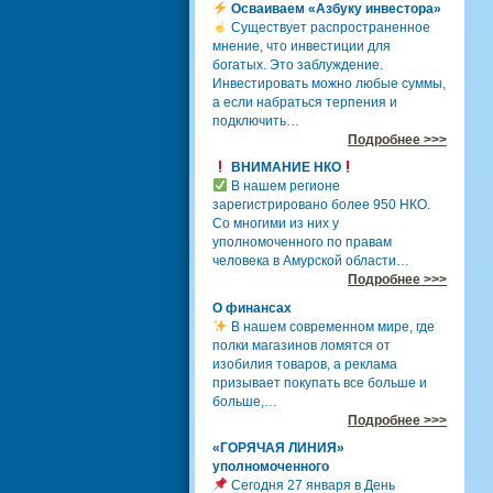
Осваиваем «Азбуку инвестора»
Существует распространенное
мнение, что инвестиции для
богатых. Это заблуждение.
Инвестировать можно любые суммы,
а если набраться терпения и
подключить…
Подробнее >>>
ВНИМАНИЕ НКО
В нашем регионе
зарегистрировано более 950 НКО.
Со многими из них у
уполномоченного по правам
человека в Амурской области…
Подробнее >>>
О финансах
В нашем современном мире, где
полки магазинов ломятся от
изобилия товаров, а реклама
призывает покупать все больше и
больше,…
Подробнее >>>
«ГОРЯЧАЯ ЛИНИЯ»
уполномоченного
Сегодня 27 января в День