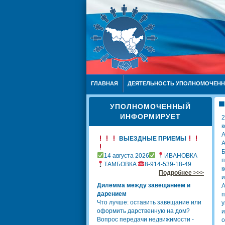
ГЛАВНАЯ
ДЕЯТЕЛЬНОСТЬ УПОЛНОМОЧЕН
УПОЛНОМОЧЕННЫЙ
ИНФОРМИРУЕТ
2
к
А
ВЫЕЗДНЫЕ ПРИЕМЫ
14 августа 2026
ИВАНОВКА
п
ТАМБОВКА
8-914-539-18-49
к
Подробнее >>>
и
Дилемма между завещанием и
А
дарением
п
Что лучше: оставить завещание или
у
оформить дарственную на дом?
и
Вопрос передачи недвижимости -
о