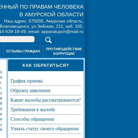
ННЫЙ ПО ПРАВАМ ЧЕЛОВЕКА
В АМУРСКОЙ ОБЛАСТИ
Наш адрес: 675000, Амурская область,
. Благовещенск, ул.Зейская, 211, каб. 105.
914-539-18-49, email: apparatupch@mail.ru
ПРОТИВОДЕЙСТВИЕ
Я
ОТЗЫВЫ ГРАЖДАН
КОРРУПЦИИ
КАК ОБРАТИТЬСЯ?
го
 в
график приема
н,
,
образец заявления
х
ам
какие жалобы рассматриваются?
ой
 в
требования к жалобе
 и
способы обращения
ик
ты
узнать статус своего обращения
й