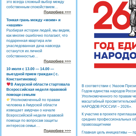
это всегда сложный выбор между
собственным спокойствием…
Подробнее >>>
Тонкая грань между «моим» и
«нашим»
Разбирая истории людей, мы видим,
как многие ошибочно полагают, что
подаренная квартира или
унаследованная дача навсегда
останутся их личной
собственностью…
Подробнее >>>
10 июля с 13.00 — 14.00 —
выездной прием граждан ( с.
Константиновка)
В Амурской области стартовала
В соответствии с Указом През
Всероссийская неделя правовой
Годом единства народов Росси
помощи семьям
Уполномоченного по правам че
Уполномоченный по правам
масштабный просветительски
человека в Амурской области
НАРОДОВ РОССИИ – 2026».
извещает амурчан о начале
К участию в проекте приглаша
Всероссийской недели правовой
средних профессиональных о
помощи по вопросам защиты
правозащитники
интересов семьи.…
Подробнее >>>
Главная цель инициативы — п