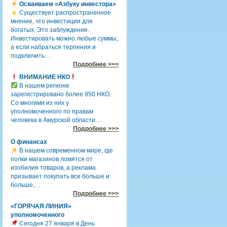
Осваиваем «Азбуку инвестора»
Существует распространенное
мнение, что инвестиции для
богатых. Это заблуждение.
Инвестировать можно любые суммы,
а если набраться терпения и
подключить…
Подробнее >>>
ВНИМАНИЕ НКО
В нашем регионе
зарегистрировано более 950 НКО.
Со многими из них у
уполномоченного по правам
человека в Амурской области…
Подробнее >>>
О финансах
В нашем современном мире, где
полки магазинов ломятся от
изобилия товаров, а реклама
призывает покупать все больше и
больше,…
Подробнее >>>
«ГОРЯЧАЯ ЛИНИЯ»
уполномоченного
Сегодня 27 января в День