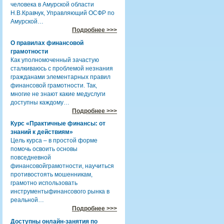
человека в Амурской области
Н.В.Кравчук, Управляющий ОСФР по
Амурской…
Подробнее >>>
О правилах финансовой
грамотности
Как уполномоченный зачастую
сталкиваюсь с проблемой незнания
гражданами элементарных правил
финансовой грамотности. Так,
многие не знают какие медуслуги
доступны каждому…
Подробнее >>>
Курс «Практичные финансы: от
знаний к действиям»
Цель курса – в простой форме
помочь освоить основы
повседневной
финансовойграмотности, научиться
противостоять мошенникам,
грамотно использовать
инструментыфинансового рынка в
реальной…
Подробнее >>>
Доступны онлайн-занятия по