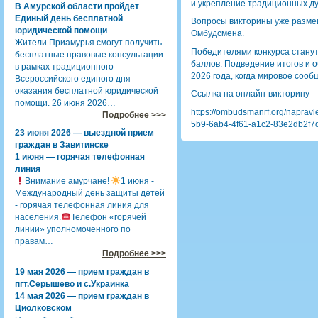
и укрепление традиционных д
В Амурской области пройдет
Единый день бесплатной
Вопросы викторины уже разм
юридической помощи
Омбудсмена.
Жители Приамурья смогут получить
Победителями конкурса станут
бесплатные правовые консультации
баллов. Подведение итогов и 
в рамках традиционного
2026 года, когда мировое сооб
Всероссийского единого дня
оказания бесплатной юридической
Ссылка на онлайн-викторину
помощи. 26 июня 2026…
https://ombudsmanrf.org/naprav
Подробнее >>>
5b9-6ab4-4f61-a1c2-83e2db2f7
23 июня 2026 — выездной прием
граждан в Завитинске
1 июня — горячая телефонная
линия
Внимание амурчане!
1 июня -
Международный день защиты детей
- горячая телефонная линия для
населения.
Телефон «горячей
линии» уполномоченного по
правам…
Подробнее >>>
19 мая 2026 — прием граждан в
пгт.Серышево и с.Украинка
14 мая 2026 — прием граждан в
Циолковском