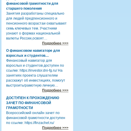
финансовой грамотности для
старшего поколения
Занятия разработаны специально
для людей предпенсионного и
пенсионного возрастаи охватывают
семь ключевых тем. Участники
узнают о формах национальной
валюты России,освоят…
Подробнее >>>
О финансовом навигаторе для
взрослых и студентов…
Финансовый навигатор для
взрослых и студентов доступен по
ссылке: https://investor.dni-fg.ru/ На
занятиях проекта слушателям
расскажут об инвестициях, помогут
выстроитьграмотную личную…
Подробнее >>>
ДОСТУПЕН К ПРОХОЖДЕНИЮ
ЗАЧЕТ ПО ФИНАНСОВОЙ
ГРАМОТНОСТИ
Всероссийский онлайн зачет по
финансовой грамотности доступен
по ссылке: https://finzachet.ru/
Подробнее >>>