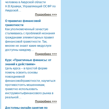
человека в Амурской области
Н.В.Кравчук, Управляющий ОСФР по
Амурской…
Подробнее >>>
О правилах финансовой
грамотности
Как уполномоченный зачастую
сталкиваюсь с проблемой незнания
гражданами элементарных правил
финансовой грамотности. Так,
многие не знают какие медуслуги
доступны каждому…
Подробнее >>>
Курс «Практичные финансы: от
знаний к действиям»
Цель курса – в простой форме
помочь освоить основы
повседневной
финансовойграмотности, научиться
противостоять мошенникам,
грамотно использовать
инструментыфинансового рынка в
реальной…
Подробнее >>>
Доступны онлайн-занятия по