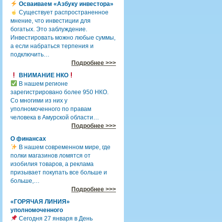
Осваиваем «Азбуку инвестора»
Существует распространенное
мнение, что инвестиции для
богатых. Это заблуждение.
Инвестировать можно любые суммы,
а если набраться терпения и
подключить…
Подробнее >>>
ВНИМАНИЕ НКО
В нашем регионе
зарегистрировано более 950 НКО.
Со многими из них у
уполномоченного по правам
человека в Амурской области…
Подробнее >>>
О финансах
В нашем современном мире, где
полки магазинов ломятся от
изобилия товаров, а реклама
призывает покупать все больше и
больше,…
Подробнее >>>
«ГОРЯЧАЯ ЛИНИЯ»
уполномоченного
Сегодня 27 января в День