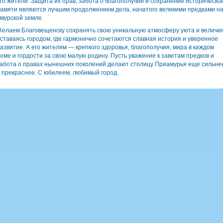
го жители. Защита их прав, забота о благополучии и сохранение историческо
амяти являются лучшим продолжением дела, начатого великими предками н
мурской земле.
елаем Благовещенску сохранять свою уникальную атмосферу уюта и величия
ставаясь городом, где гармонично сочетаются славная история и уверенное
азвитие. А его жителям — крепкого здоровья, благополучия, мира в каждом
оме и гордости за свою малую родину. Пусть уважение к заветам предков и
абота о правах нынешних поколений делают столицу Приамурья еще сильне
 прекраснее. С юбилеем, любимый город.