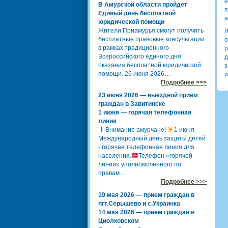
е
В Амурской области пройдет
п
Единый день бесплатной
а
юридической помощи
Жители Приамурья смогут получить
Ж
бесплатные правовые консультации
о
в рамках традиционного
р
Всероссийского единого дня
д
оказания бесплатной юридической
з
помощи. 26 июня 2026…
и
Подробнее >>>
23 июня 2026 — выездной прием
граждан в Завитинске
1 июня — горячая телефонная
линия
Внимание амурчане!
1 июня -
Международный день защиты детей
- горячая телефонная линия для
населения.
Телефон «горячей
линии» уполномоченного по
правам…
Подробнее >>>
19 мая 2026 — прием граждан в
пгт.Серышево и с.Украинка
14 мая 2026 — прием граждан в
Циолковском