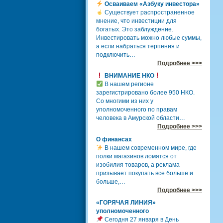
Осваиваем «Азбуку инвестора»
Существует распространенное
мнение, что инвестиции для
богатых. Это заблуждение.
Инвестировать можно любые суммы,
а если набраться терпения и
подключить…
Подробнее >>>
ВНИМАНИЕ НКО
В нашем регионе
зарегистрировано более 950 НКО.
Со многими из них у
уполномоченного по правам
человека в Амурской области…
Подробнее >>>
О финансах
В нашем современном мире, где
полки магазинов ломятся от
изобилия товаров, а реклама
призывает покупать все больше и
больше,…
Подробнее >>>
«ГОРЯЧАЯ ЛИНИЯ»
уполномоченного
Сегодня 27 января в День