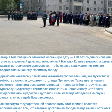
егодня Благовещенск отмечает особенную дату — 170 лет со дня основания.
 этот праздничный день уполномоченный Наталья Кравчук возложила цветы 
лавным историческим монументам, чтобы отдать дань уважения тем, кто
одарил жизнь нашему любимому городу.
еремония началась у памятника казакам-первопоселенцам, чье мужество и
тойкость заложили фундамент столицы Приамурья. Также цветы легли к
одножию памятника основателям города — генерал-губернатору Николаю
уравьеву-Амурскому и святителю Иннокентию Вениаминову. Этот союз
осударственной мудрости и духовной силы навсегда определил мирную и
озидательную судьбу Благовещенска.
ля института государственной правозащиты этот юбилей является
апоминанием о том, что главным достоянием города всегда были и остаются