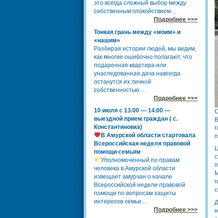
это всегда сложный выбор между
собственным спокойствием…
Подробнее >>>
Тонкая грань между «моим» и
«нашим»
Разбирая истории людей, мы видим,
как многие ошибочно полагают, что
подаренная квартира или
унаследованная дача навсегда
останутся их личной
собственностью…
Подробнее >>>
10 июля с 13.00 — 14.00 —
С
выездной прием граждан ( с.
В
Константиновка)
г
В Амурской области стартовала
п
Всероссийская неделя правовой
Ц
помощи семьям
с
Уполномоченный по правам
п
человека в Амурской области
М
извещает амурчан о начале
г
Всероссийской недели правовой
с
помощи по вопросам защиты
интересов семьи.…
Д
Подробнее >>>
н