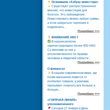
Осваиваем «Азбуку инвестора»
Существует распространенное
мнение, что инвестиции для
богатых. Это заблуждение.
Инвестировать можно любые суммы,
а если набраться терпения и
подключить…
Подробнее >>>
ВНИМАНИЕ НКО
В нашем регионе
зарегистрировано более 950 НКО.
Со многими из них у
уполномоченного по правам
человека в Амурской области…
Подробнее >>>
О финансах
В нашем современном мире, где
полки магазинов ломятся от
изобилия товаров, а реклама
призывает покупать все больше и
больше,…
Подробнее >>>
«ГОРЯЧАЯ ЛИНИЯ»
уполномоченного
Сегодня 27 января в День