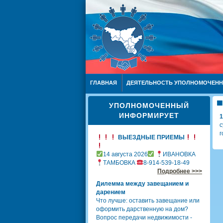
ГЛАВНАЯ
ДЕЯТЕЛЬНОСТЬ УПОЛНОМОЧЕН
УПОЛНОМОЧЕННЫЙ
ИНФОРМИРУЕТ
1
с
г
ВЫЕЗДНЫЕ ПРИЕМЫ
14 августа 2026
ИВАНОВКА
ТАМБОВКА
8-914-539-18-49
Подробнее >>>
Дилемма между завещанием и
дарением
Что лучше: оставить завещание или
оформить дарственную на дом?
Вопрос передачи недвижимости -