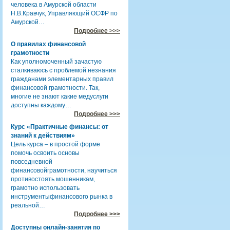
человека в Амурской области
Н.В.Кравчук, Управляющий ОСФР по
Амурской…
Подробнее >>>
О правилах финансовой
грамотности
Как уполномоченный зачастую
сталкиваюсь с проблемой незнания
гражданами элементарных правил
финансовой грамотности. Так,
многие не знают какие медуслуги
доступны каждому…
Подробнее >>>
Курс «Практичные финансы: от
знаний к действиям»
Цель курса – в простой форме
помочь освоить основы
повседневной
финансовойграмотности, научиться
противостоять мошенникам,
грамотно использовать
инструментыфинансового рынка в
реальной…
Подробнее >>>
Доступны онлайн-занятия по