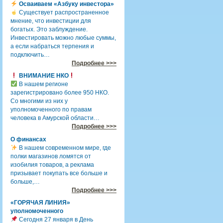
Осваиваем «Азбуку инвестора»
Существует распространенное
мнение, что инвестиции для
богатых. Это заблуждение.
Инвестировать можно любые суммы,
а если набраться терпения и
подключить…
Подробнее >>>
ВНИМАНИЕ НКО
В нашем регионе
зарегистрировано более 950 НКО.
Со многими из них у
уполномоченного по правам
человека в Амурской области…
Подробнее >>>
О финансах
В нашем современном мире, где
полки магазинов ломятся от
изобилия товаров, а реклама
призывает покупать все больше и
больше,…
Подробнее >>>
«ГОРЯЧАЯ ЛИНИЯ»
уполномоченного
Сегодня 27 января в День