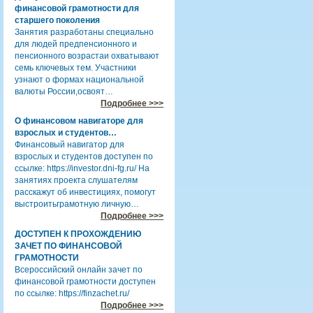
финансовой грамотности для
старшего поколения
Занятия разработаны специально
для людей предпенсионного и
пенсионного возрастаи охватывают
семь ключевых тем. Участники
узнают о формах национальной
валюты России,освоят…
Подробнее >>>
О финансовом навигаторе для
взрослых и студентов…
Финансовый навигатор для
взрослых и студентов доступен по
ссылке: https://investor.dni-fg.ru/ На
занятиях проекта слушателям
расскажут об инвестициях, помогут
выстроитьграмотную личную…
Подробнее >>>
ДОСТУПЕН К ПРОХОЖДЕНИЮ
ЗАЧЕТ ПО ФИНАНСОВОЙ
ГРАМОТНОСТИ
Всероссийский онлайн зачет по
финансовой грамотности доступен
по ссылке: https://finzachet.ru/
Подробнее >>>