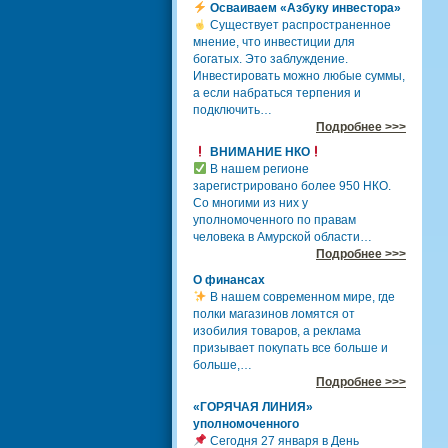
Осваиваем «Азбуку инвестора»
Существует распространенное
мнение, что инвестиции для
богатых. Это заблуждение.
Инвестировать можно любые суммы,
а если набраться терпения и
подключить…
Подробнее >>>
ВНИМАНИЕ НКО
В нашем регионе
зарегистрировано более 950 НКО.
Со многими из них у
уполномоченного по правам
человека в Амурской области…
Подробнее >>>
О финансах
В нашем современном мире, где
полки магазинов ломятся от
изобилия товаров, а реклама
призывает покупать все больше и
больше,…
Подробнее >>>
«ГОРЯЧАЯ ЛИНИЯ»
уполномоченного
Сегодня 27 января в День