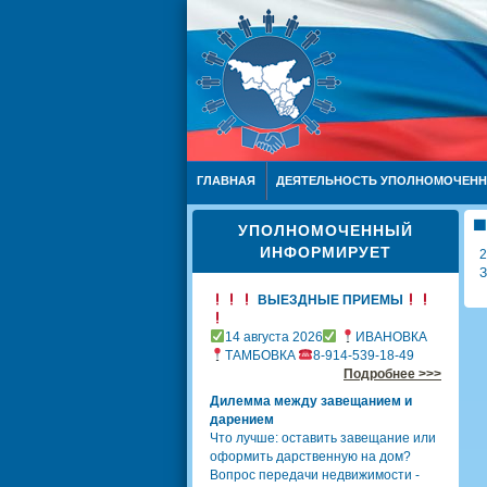
ГЛАВНАЯ
ДЕЯТЕЛЬНОСТЬ УПОЛНОМОЧЕН
УПОЛНОМОЧЕННЫЙ
ИНФОРМИРУЕТ
2
З
ВЫЕЗДНЫЕ ПРИЕМЫ
14 августа 2026
ИВАНОВКА
ТАМБОВКА
8-914-539-18-49
Подробнее >>>
Дилемма между завещанием и
дарением
Что лучше: оставить завещание или
оформить дарственную на дом?
Вопрос передачи недвижимости -