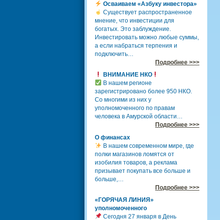
Осваиваем «Азбуку инвестора»
Существует распространенное
мнение, что инвестиции для
богатых. Это заблуждение.
Инвестировать можно любые суммы,
а если набраться терпения и
подключить…
Подробнее >>>
ВНИМАНИЕ НКО
В нашем регионе
зарегистрировано более 950 НКО.
Со многими из них у
уполномоченного по правам
человека в Амурской области…
Подробнее >>>
О финансах
В нашем современном мире, где
полки магазинов ломятся от
изобилия товаров, а реклама
призывает покупать все больше и
больше,…
Подробнее >>>
«ГОРЯЧАЯ ЛИНИЯ»
уполномоченного
Сегодня 27 января в День