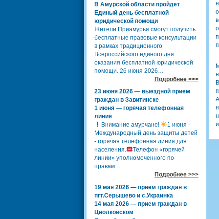
н
В Амурской области пройдет
о
Единый день бесплатной
в
юридической помощи
о
Жители Приамурья смогут получить
п
бесплатные правовые консультации
п
в рамках традиционного
Всероссийского единого дня
оказания бесплатной юридической
М
помощи. 26 июня 2026…
н
Подробнее >>>
В
п
23 июня 2026 — выездной прием
А
граждан в Завитинске
н
1 июня — горячая телефонная
н
линия
и
Внимание амурчане!
1 июня -
Международный день защиты детей
- горячая телефонная линия для
населения.
Телефон «горячей
линии» уполномоченного по
правам…
Подробнее >>>
19 мая 2026 — прием граждан в
пгт.Серышево и с.Украинка
14 мая 2026 — прием граждан в
Циолковском