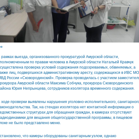
 рамках выезда, организованного прокуратурой Амурской области,
полномоченным по правам человека в Амурской области Натальей Кравчук
существлена проверка условий содержания подозреваемых, обвиняемых, а
акже лиц, подвергшихся административному аресту, содержащихся в ИВС МО
ВД России «Сковородинский». Проверка проводилась с участием заместител
рокурора Амурской области Максима Собчука, прокурора Сковородинского
айона Юрия Непрынцева, сотрудников изолятора временного содержания.
 ходе проверки выявлены нарушения уголовно-исполнительного, санитарног
аконодательства. Так, на стендах изолятора нет контактной информации о
едомственных структурах для обращения граждан, в камерах отсутствуют
адиодинамики для вещания общегосударственной программы, в пищевом
локе не было представлено меню.
становлено, что камеры оборудованы санитарным узлом, однако