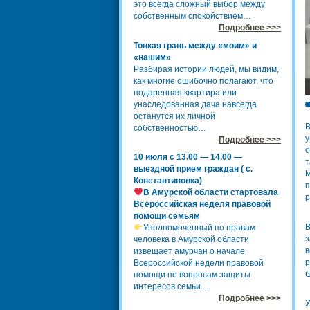
это всегда сложный выбор между
собственным спокойствием…
Подробнее >>>
Тонкая грань между «моим» и
«нашим»
Разбирая истории людей, мы видим,
как многие ошибочно полагают, что
подаренная квартира или
унаследованная дача навсегда
останутся их личной
В
собственностью…
у
Подробнее >>>
о
10 июля с 13.00 — 14.00 —
т
выездной прием граждан ( с.
М
Константиновка)
п
В Амурской области стартовала
р
Всероссийская неделя правовой
помощи семьям
В
Уполномоченный по правам
з
человека в Амурской области
в
извещает амурчан о начале
р
Всероссийской недели правовой
б
помощи по вопросам защиты
интересов семьи.…
Подробнее >>>
У