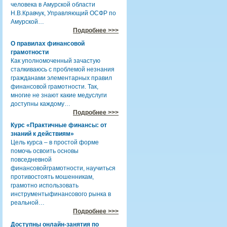
человека в Амурской области
Н.В.Кравчук, Управляющий ОСФР по
Амурской…
Подробнее >>>
О правилах финансовой
грамотности
Как уполномоченный зачастую
сталкиваюсь с проблемой незнания
гражданами элементарных правил
финансовой грамотности. Так,
многие не знают какие медуслуги
доступны каждому…
Подробнее >>>
Курс «Практичные финансы: от
знаний к действиям»
Цель курса – в простой форме
помочь освоить основы
повседневной
финансовойграмотности, научиться
противостоять мошенникам,
грамотно использовать
инструментыфинансового рынка в
реальной…
Подробнее >>>
Доступны онлайн-занятия по