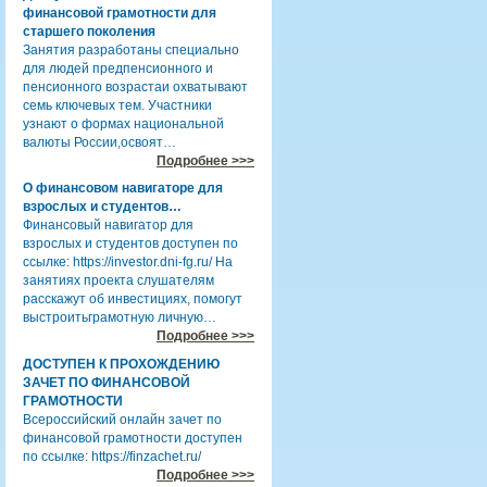
финансовой грамотности для
старшего поколения
Занятия разработаны специально
для людей предпенсионного и
пенсионного возрастаи охватывают
семь ключевых тем. Участники
узнают о формах национальной
валюты России,освоят…
Подробнее >>>
О финансовом навигаторе для
взрослых и студентов…
Финансовый навигатор для
взрослых и студентов доступен по
ссылке: https://investor.dni-fg.ru/ На
занятиях проекта слушателям
расскажут об инвестициях, помогут
выстроитьграмотную личную…
Подробнее >>>
ДОСТУПЕН К ПРОХОЖДЕНИЮ
ЗАЧЕТ ПО ФИНАНСОВОЙ
ГРАМОТНОСТИ
Всероссийский онлайн зачет по
финансовой грамотности доступен
по ссылке: https://finzachet.ru/
Подробнее >>>