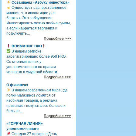
Осваиваем «Азбуку инвестора»
Существует распространенное
мнение, что инвестиции для
богатых. Это заблуждение.
Инвестировать можно любые суммы,
а если набраться терпения и
подключить…
Подробнее >>>
ВНИМАНИЕ НКО
В нашем регионе
зарегистрировано более 950 НКО.
Со многими из них у
уполномоченного по правам
человека в Амурской области…
Подробнее >>>
О финансах
В нашем современном мире, где
полки магазинов ломятся от
изобилия товаров, а реклама
призывает покупать все больше и
больше,…
Подробнее >>>
«ГОРЯЧАЯ ЛИНИЯ»
уполномоченного
Сегодня 27 января в День