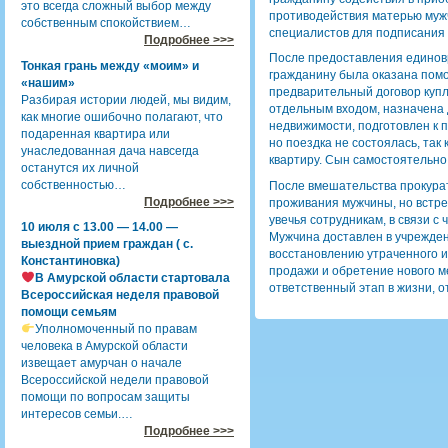
это всегда сложный выбор между
противодействия матерью муж
собственным спокойствием…
специалистов для подписания 
Подробнее >>>
После предоставления единов
Тонкая грань между «моим» и
гражданину была оказана помо
«нашим»
предварительный договор купл
Разбирая истории людей, мы видим,
отдельным входом, назначена 
как многие ошибочно полагают, что
недвижимости, подготовлен к 
подаренная квартира или
но поездка не состоялась, так
унаследованная дача навсегда
квартиру. Сын самостоятельно 
останутся их личной
собственностью…
После вмешательства прокурат
Подробнее >>>
проживания мужчины, но встре
увечья сотрудникам, в связи с
10 июля с 13.00 — 14.00 —
Мужчина доставлен в учрежде
выездной прием граждан ( с.
восстановлению утраченного и
Константиновка)
продажи и обретение нового ме
В Амурской области стартовала
ответственный этап в жизни, 
Всероссийская неделя правовой
помощи семьям
Уполномоченный по правам
человека в Амурской области
извещает амурчан о начале
Всероссийской недели правовой
помощи по вопросам защиты
интересов семьи.…
Подробнее >>>