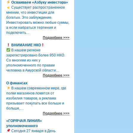
Осваиваем «Азбуку инвестора»
Существует распространенное
мнение, что инвестиции для
богатых. Это заблуждение.
Инвестировать можно любые суммы,
а если набраться терпения и
подключить…
Подробнее >>>
ВНИМАНИЕ НКО
В нашем регионе
зарегистрировано более 950 НКО.
Со многими из них у
уполномоченного по правам
человека в Амурской области…
Подробнее >>>
О финансах
В нашем современном мире, где
полки магазинов ломятся от
изобилия товаров, а реклама
призывает покупать все больше и
больше,…
Подробнее >>>
«ГОРЯЧАЯ ЛИНИЯ»
уполномоченного
Сегодня 27 января в День