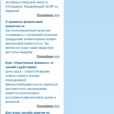
человека в Амурской области
Н.В.Кравчук, Управляющий ОСФР по
Амурской…
Подробнее >>>
О правилах финансовой
грамотности
Как уполномоченный зачастую
сталкиваюсь с проблемой незнания
гражданами элементарных правил
финансовой грамотности. Так,
многие не знают какие медуслуги
доступны каждому…
Подробнее >>>
Курс «Практичные финансы: от
знаний к действиям»
Цель курса – в простой форме
помочь освоить основы
повседневной
финансовойграмотности, научиться
противостоять мошенникам,
грамотно использовать
инструментыфинансового рынка в
реальной…
Подробнее >>>
Доступны онлайн-занятия по