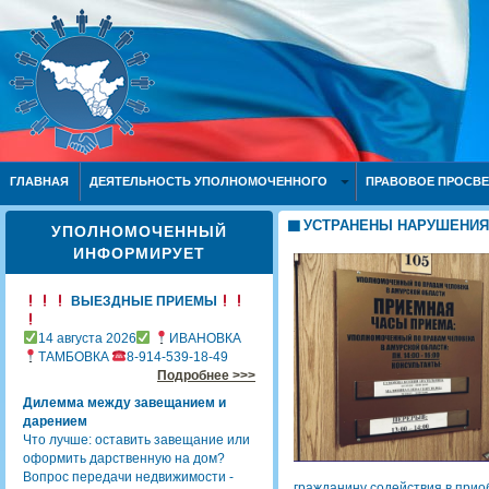
ГЛАВНАЯ
ДЕЯТЕЛЬНОСТЬ УПОЛНОМОЧЕННОГО
ПРАВОВОЕ ПРОСВ
УСТРАНЕНЫ НАРУШЕНИЯ
УПОЛНОМОЧЕННЫЙ
ИНФОРМИРУЕТ
ВЫЕЗДНЫЕ ПРИЕМЫ
14 августа 2026
ИВАНОВКА
ТАМБОВКА
8-914-539-18-49
Подробнее >>>
Дилемма между завещанием и
дарением
Что лучше: оставить завещание или
оформить дарственную на дом?
Вопрос передачи недвижимости -
гражданину содействия в прио