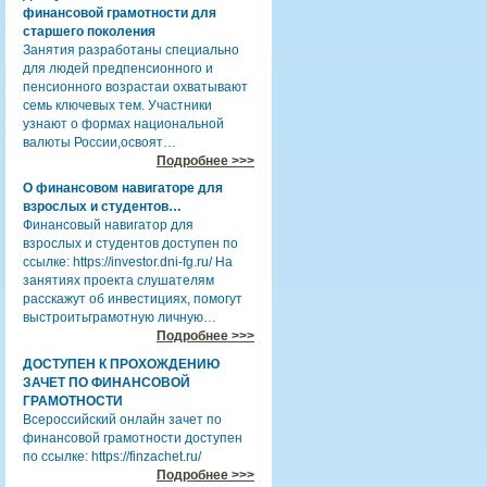
финансовой грамотности для
старшего поколения
Занятия разработаны специально
для людей предпенсионного и
пенсионного возрастаи охватывают
семь ключевых тем. Участники
узнают о формах национальной
валюты России,освоят…
Подробнее >>>
О финансовом навигаторе для
взрослых и студентов…
Финансовый навигатор для
взрослых и студентов доступен по
ссылке: https://investor.dni-fg.ru/ На
занятиях проекта слушателям
расскажут об инвестициях, помогут
выстроитьграмотную личную…
Подробнее >>>
ДОСТУПЕН К ПРОХОЖДЕНИЮ
ЗАЧЕТ ПО ФИНАНСОВОЙ
ГРАМОТНОСТИ
Всероссийский онлайн зачет по
финансовой грамотности доступен
по ссылке: https://finzachet.ru/
Подробнее >>>