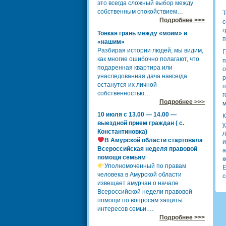
это всегда сложный выбор между
собственным спокойствием…
Т
Подробнее >>>
с
г
Тонкая грань между «моим» и
п
«нашим»
Разбирая истории людей, мы видим,
Г
как многие ошибочно полагают, что
п
подаренная квартира или
о
унаследованная дача навсегда
р
останутся их личной
п
собственностью…
г
Подробнее >>>
м
10 июля с 13.00 — 14.00 —
К
выездной прием граждан ( с.
у
Константиновка)
д
В Амурской области стартовала
и
Всероссийская неделя правовой
а
помощи семьям
к
Уполномоченный по правам
Е
человека в Амурской области
с
извещает амурчан о начале
Всероссийской недели правовой
помощи по вопросам защиты
интересов семьи.…
Подробнее >>>