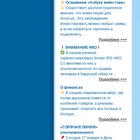
Осваиваем «Азбуку инвестора»
Существует распространенное
мнение, что инвестиции для
богатых. Это заблуждение.
Инвестировать можно любые суммы,
а если набраться терпения и
подключить…
Подробнее >>>
ВНИМАНИЕ НКО
В нашем регионе
зарегистрировано более 950 НКО.
Со многими из них у
уполномоченного по правам
человека в Амурской области…
Подробнее >>>
О финансах
В нашем современном мире, где
полки магазинов ломятся от
изобилия товаров, а реклама
призывает покупать все больше и
больше,…
Подробнее >>>
«ГОРЯЧАЯ ЛИНИЯ»
уполномоченного
Сегодня 27 января в День