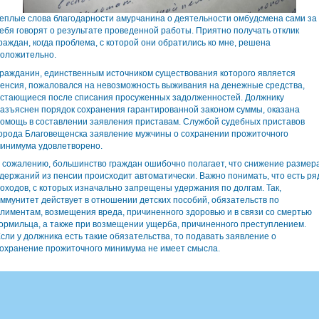
еплые слова благодарности амурчанина о деятельности омбудсмена сами за
ебя говорят о результате проведенной работы. Приятно получать отклик
раждан, когда проблема, с которой они обратились ко мне, решена
оложительно.
ражданин, единственным источником существования которого является
енсия, пожаловался на невозможность выживания на денежные средства,
стающиеся после списания просуженных задолженностей. Должнику
азъяснен порядок сохранения гарантированной законом суммы, оказана
омощь в составлении заявления приставам. Службой судебных приставов
орода Благовещенска заявление мужчины о сохранении прожиточного
инимума удовлетворено.
 сожалению, большинство граждан ошибочно полагает, что снижение размер
держаний из пенсии происходит автоматически. Важно понимать, что есть ря
оходов, с которых изначально запрещены удержания по долгам. Так,
ммунитет действует в отношении детских пособий, обязательств по
лиментам, возмещения вреда, причиненного здоровью и в связи со смертью
ормильца, а также при возмещении ущерба, причиненного преступлением.
сли у должника есть такие обязательства, то подавать заявление о
охранение прожиточного минимума не имеет смысла.