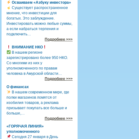
Осваиваем «Азбуку инвестора»
Существует распространенное
мнение, что инвестиции для
богатых. Это заблуждение.
Инвестировать можно любые суммы,
а если набраться терпения и
подключить…
Подробнее >>>
ВНИМАНИЕ НКО
В нашем регионе
зарегистрировано более 950 НКО.
Со многими из них у
уполномоченного по правам
человека в Амурской области…
Подробнее >>>
О финансах
В нашем современном мире, где
полки магазинов ломятся от
изобилия товаров, а реклама
призывает покупать все больше и
больше,…
Подробнее >>>
«ГОРЯЧАЯ ЛИНИЯ»
уполномоченного
Сегодня 27 января в День