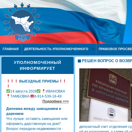
ГЛАВНАЯ
ДЕЯТЕЛЬНОСТЬ УПОЛНОМОЧЕННОГО
ПРАВОВОЕ ПРОСВ
РЕШЕН ВОПРОС О ВОЗВ
УПОЛНОМОЧЕННЫЙ
ИНФОРМИРУЕТ
ВЫЕЗДНЫЕ ПРИЕМЫ
14 августа 2026
ИВАНОВКА
ТАМБОВКА
8-914-539-18-49
Подробнее >>>
Дилемма между завещанием и
дарением
Что лучше: оставить завещание или
оформить дарственную на дом?
депозитный счет отделения с
Вопрос передачи недвижимости -
об их назначении, а также об 