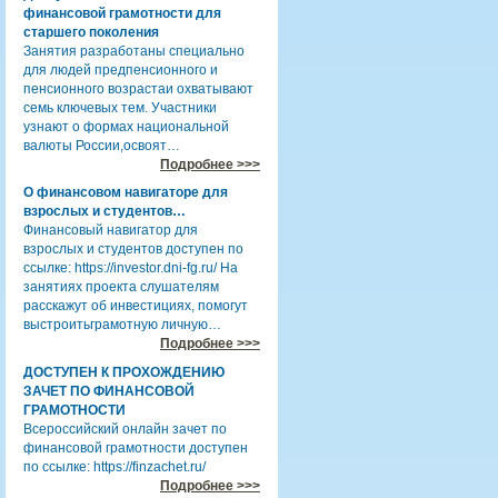
финансовой грамотности для
старшего поколения
Занятия разработаны специально
для людей предпенсионного и
пенсионного возрастаи охватывают
семь ключевых тем. Участники
узнают о формах национальной
валюты России,освоят…
Подробнее >>>
О финансовом навигаторе для
взрослых и студентов…
Финансовый навигатор для
взрослых и студентов доступен по
ссылке: https://investor.dni-fg.ru/ На
занятиях проекта слушателям
расскажут об инвестициях, помогут
выстроитьграмотную личную…
Подробнее >>>
ДОСТУПЕН К ПРОХОЖДЕНИЮ
ЗАЧЕТ ПО ФИНАНСОВОЙ
ГРАМОТНОСТИ
Всероссийский онлайн зачет по
финансовой грамотности доступен
по ссылке: https://finzachet.ru/
Подробнее >>>