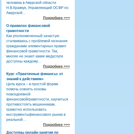
человека в Амурской области
Н.В.Кравчук, Управляющий ОСФР по
Амурской…
Подробнее >>>
О правилах финансовой
грамотности
Как уполномоченный зачастую
сталкиваюсь с проблемой незнания
гражданами элементарных правил
финансовой грамотности. Так,
многие не знают какие медуслуги
доступны каждому…
Подробнее >>>
Курс «Практичные финансы: от
знаний к действиям»
Цель курса – в простой форме
помочь освоить основы
повседневной
финансовойграмотности, научиться
противостоять мошенникам,
грамотно использовать
инструментыфинансового рынка в
реальной…
Подробнее >>>
Доступны онлайн-занятия по