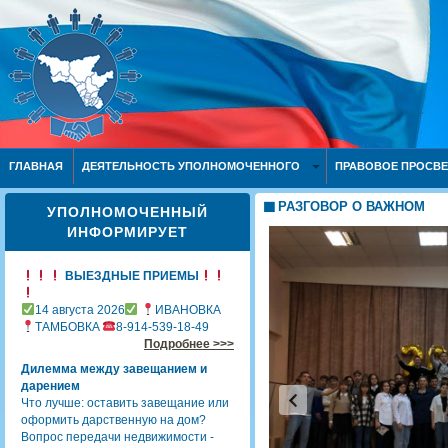
ГЛАВНАЯ
ДЕЯТЕЛЬНОСТЬ УПОЛНОМОЧЕННОГО
ПРАВОВОЕ ПРОСВ
РАЗГОВОР О ВАЖНОМ
УПОЛНОМОЧЕННЫЙ
ИНФОРМИРУЕТ
ВЫЕЗДНЫЕ ПРИЕМЫ
14 августа 2026
ИВАНОВКА
ТАМБОВКА
8-914-539-18-49
Подробнее >>>
Дилемма между завещанием и
дарением
Что лучше: оставить завещание или
оформить дарственную на дом?
Вопрос передачи недвижимости -