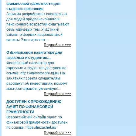
финансовой грамотности для
старшего поколения
Занятия разработаны специально
для людей предпенсионного и
пенсионного возрастаи охватывают
семь ключевых тем. Участники
узнают о формах национальной
валюты России,освоят…
Подробнее >>>
О финансовом навигаторе для
взрослых и студентов…
Финансовый навигатор для
взрослых и студентов доступен по
ссылке: https://investor.dni-fg.ru/ На
занятиях проекта слушателям
расскажут об инвестициях, помогут
выстроитьграмотную личную…
Подробнее >>>
ДОСТУПЕН К ПРОХОЖДЕНИЮ
ЗАЧЕТ ПО ФИНАНСОВОЙ
ГРАМОТНОСТИ
Всероссийский онлайн зачет по
финансовой грамотности доступен
по ссылке: https://finzachet.ru/
Подробнее >>>