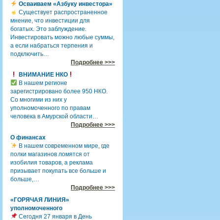
Осваиваем «Азбуку инвестора»
Существует распространенное
мнение, что инвестиции для
богатых. Это заблуждение.
Инвестировать можно любые суммы,
а если набраться терпения и
подключить…
Подробнее >>>
ВНИМАНИЕ НКО
В нашем регионе
зарегистрировано более 950 НКО.
Со многими из них у
уполномоченного по правам
человека в Амурской области…
Подробнее >>>
О финансах
В нашем современном мире, где
полки магазинов ломятся от
изобилия товаров, а реклама
призывает покупать все больше и
больше,…
Подробнее >>>
«ГОРЯЧАЯ ЛИНИЯ»
уполномоченного
Сегодня 27 января в День