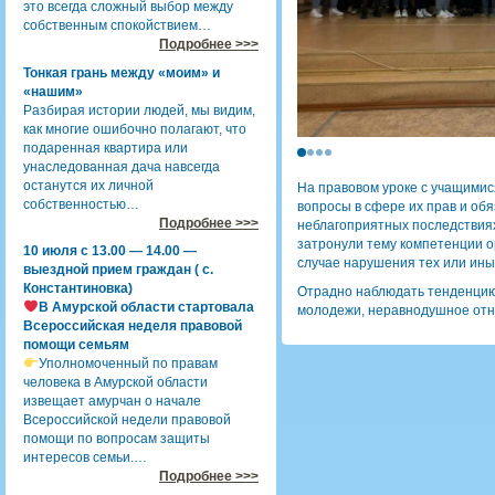
это всегда сложный выбор между
собственным спокойствием…
Подробнее >>>
Тонкая грань между «моим» и
«нашим»
Разбирая истории людей, мы видим,
как многие ошибочно полагают, что
подаренная квартира или
унаследованная дача навсегда
останутся их личной
На правовом уроке с учащимис
собственностью…
вопросы в сфере их прав и об
Подробнее >>>
неблагоприятных последствия
затронули тему компетенции ор
10 июля с 13.00 — 14.00 —
случае нарушения тех или ины
выездной прием граждан ( с.
Константиновка)
Отрадно наблюдать тенденцию
В Амурской области стартовала
молодежи, неравнодушное отн
Всероссийская неделя правовой
помощи семьям
Уполномоченный по правам
человека в Амурской области
извещает амурчан о начале
Всероссийской недели правовой
помощи по вопросам защиты
интересов семьи.…
Подробнее >>>