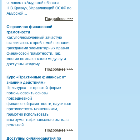
человека в Амурской области
Н.В.Кравчук, Управляющий ОСФР по
Амурской…
Подробнее >>>
О правилах финансовой
грамотности
Как уполномоченный зачастую
сталкиваюсь с проблемой незнания
гражданами элементарных правил
финансовой грамотности. Так,
многие не знают какие медуслуги
доступны каждому…
Подробнее >>>
Курс «Практичные финансы: от
знаний к действиям»
Цель курса – в простой форме
помочь освоить основы
повседневной
финансовойграмотности, научиться
противостоять мошенникам,
грамотно использовать
инструментыфинансового рынка в
реальной…
Подробнее >>>
Доступны онлайн-занятия по