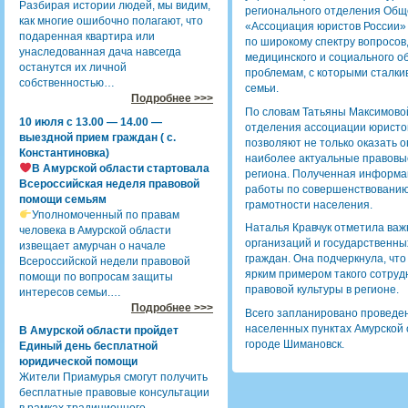
Разбирая истории людей, мы видим,
регионального отделения Общ
как многие ошибочно полагают, что
«Ассоциация юристов России»
подаренная квартира или
по широкому спектру вопросов
унаследованная дача навсегда
медицинского и социального о
останутся их личной
проблемам, с которыми сталк
собственностью…
семьи.
Подробнее >>>
По словам Татьяны Максимовой
10 июля с 13.00 — 14.00 —
отделения ассоциации юристо
выездной прием граждан ( с.
позволяют не только оказать 
Константиновка)
наиболее актуальные правовы
В Амурской области стартовала
региона. Полученная информа
Всероссийская неделя правовой
работы по совершенствованию
помощи семьям
грамотности населения.
Уполномоченный по правам
Наталья Кравчук отметила ва
человека в Амурской области
организаций и государственны
извещает амурчан о начале
граждан. Она подчеркнула, чт
Всероссийской недели правовой
ярким примером такого сотруд
помощи по вопросам защиты
правовой культуры в регионе.
интересов семьи.…
Подробнее >>>
Всего запланировано проведен
населенных пунктах Амурской 
В Амурской области пройдет
городе Шимановск.
Единый день бесплатной
юридической помощи
Жители Приамурья смогут получить
бесплатные правовые консультации