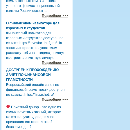
семь ключевых тем. Участники
узнают о формах национальной
валюты России,освоят…
Подробнее >>>
О финансовом навигаторе для
взрослых и студентов…
Финансовый навигатор для
взрослых и студентов доступен по
ссылке: https://investor.dni-fg.ru/ На
занятиях проекта слушателям
расскажут об инвестициях, помогут
выстроитьграмотную личную…
Подробнее >>>
ДОСТУПЕН К ПРОХОЖДЕНИЮ
ЗАЧЕТ ПО ФИНАНСОВОЙ
ГРАМОТНОСТИ
Всероссийский онлайн зачет по
финансовой грамотности доступен
по ссылке: https://finzachet.ru/
Подробнее >>>
Почетный донор - это одно из
самых почетных званий, которое
может получить донор в знак
признания его многолетней
безвозмездной…