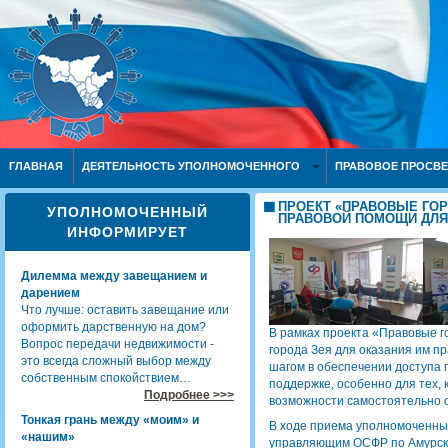
ГЛАВНАЯ
ДЕЯТЕЛЬНОСТЬ УПОЛНОМОЧЕННОГО
ПРАВОВОЕ ПРОСВ
ПРОЕКТ «ПРАВОВЫЕ ГОР
УПОЛНОМОЧЕННЫЙ
ПРАВОВОЙ ПОМОЩИ ДЛЯ
ИНФОРМИРУЕТ
Дилемма между завещанием и
дарением
Что лучше: оставить завещание или
оформить дарственную на дом?
В рамках проекта «Правовые 
Вопрос передачи недвижимости -
города Зея для оказания им 
это всегда сложный выбор между
шагом в обеспечении доступа
собственным спокойствием…
поддержке, особенно для тех, 
Подробнее >>>
возможности самостоятельно о
Тонкая грань между «моим» и
В ходе приема уполномоченным
«нашим»
управляющим ОСФР по Амурско