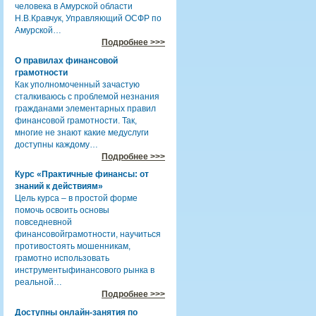
человека в Амурской области
Н.В.Кравчук, Управляющий ОСФР по
Амурской…
Подробнее >>>
О правилах финансовой
грамотности
Как уполномоченный зачастую
сталкиваюсь с проблемой незнания
гражданами элементарных правил
финансовой грамотности. Так,
многие не знают какие медуслуги
доступны каждому…
Подробнее >>>
Курс «Практичные финансы: от
знаний к действиям»
Цель курса – в простой форме
помочь освоить основы
повседневной
финансовойграмотности, научиться
противостоять мошенникам,
грамотно использовать
инструментыфинансового рынка в
реальной…
Подробнее >>>
Доступны онлайн-занятия по