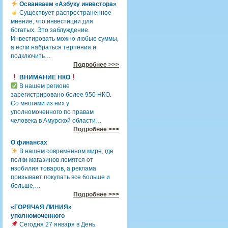
Осваиваем «Азбуку инвестора»
Существует распространенное
мнение, что инвестиции для
богатых. Это заблуждение.
Инвестировать можно любые суммы,
а если набраться терпения и
подключить…
Подробнее >>>
ВНИМАНИЕ НКО
В нашем регионе
зарегистрировано более 950 НКО.
Со многими из них у
уполномоченного по правам
человека в Амурской области…
Подробнее >>>
О финансах
В нашем современном мире, где
полки магазинов ломятся от
изобилия товаров, а реклама
призывает покупать все больше и
больше,…
Подробнее >>>
«ГОРЯЧАЯ ЛИНИЯ»
уполномоченного
Сегодня 27 января в День