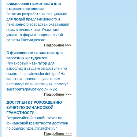
финансовой грамотности для
старшего поколения
Занятия разработаны специально
для людей предпенсионного и
пенсионного возрастаи охватывают
семь ключевых тем. Участники
узнают о формах национальной
валюты России,освоят…
Подробнее >>>
О финансовом навигаторе для
взрослых и студентов…
Финансовый навигатор для
взрослых и студентов доступен по
ссылке: https://investor.dni-fg.ru/ На
занятиях проекта слушателям
расскажут об инвестициях, помогут
выстроитьграмотную личную…
Подробнее >>>
ДОСТУПЕН К ПРОХОЖДЕНИЮ
ЗАЧЕТ ПО ФИНАНСОВОЙ
ГРАМОТНОСТИ
Всероссийский онлайн зачет по
финансовой грамотности доступен
по ссылке: https://finzachet.ru/
Подробнее >>>