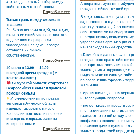
это всегда сложный выбор между
Аппаратом амурского омбудсм
собственным спокойствием…
граждан в общественной орган
Подробнее >>>
В ходе приема к консультанта
Тонкая грань между «моим» и
задолженности с управляющей
«нашим»
смена управляющей организаци
Разбирая истории людей, мы видим,
собственниками на содержание
как многие ошибочно полагают, что
передан новому юридическому
подаренная квартира или
управляющая организация обя
унаследованная дача навсегда
неизрасходованные средства.
останутся их личной
«Также были даны консультаци
собственностью…
гражданского права, обеспеч
Подробнее >>>
препаратами, закрытия питейн
10 июля с 13.00 — 14.00 —
жилого дома и нарушающего т
выездной прием граждан ( с.
выделяемого на благоустройс
Константиновка)
по озеленению городских терр
В Амурской области стартовала
Малинина.
Всероссийская неделя правовой
Обратившимся даны исчерпыва
помощи семьям
интересующим вопросам.
Уполномоченный по правам
человека в Амурской области
«Более тридцати процентов л
извещает амурчан о начале
при проживании в многокварти
Всероссийской недели правовой
взаимоотношений между сосед
помощи по вопросам защиты
конфликтов, возникающих межд
интересов семьи.…
проживающими в муниципальн
Подробнее >>>
жилье от родителей нередко 