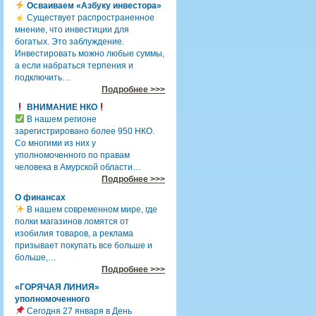
Осваиваем «Азбуку инвестора»
Существует распространенное
мнение, что инвестиции для
богатых. Это заблуждение.
Инвестировать можно любые суммы,
а если набраться терпения и
подключить…
Подробнее >>>
ВНИМАНИЕ НКО
В нашем регионе
зарегистрировано более 950 НКО.
Со многими из них у
уполномоченного по правам
человека в Амурской области…
Подробнее >>>
О финансах
В нашем современном мире, где
полки магазинов ломятся от
изобилия товаров, а реклама
призывает покупать все больше и
больше,…
Подробнее >>>
«ГОРЯЧАЯ ЛИНИЯ»
уполномоченного
Сегодня 27 января в День