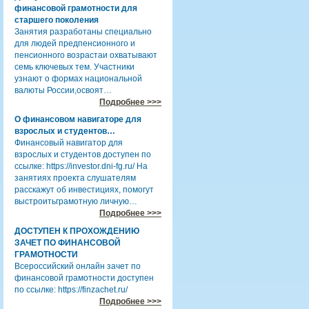
финансовой грамотности для
старшего поколения
Занятия разработаны специально
для людей предпенсионного и
пенсионного возрастаи охватывают
семь ключевых тем. Участники
узнают о формах национальной
валюты России,освоят…
Подробнее >>>
О финансовом навигаторе для
взрослых и студентов…
Финансовый навигатор для
взрослых и студентов доступен по
ссылке: https://investor.dni-fg.ru/ На
занятиях проекта слушателям
расскажут об инвестициях, помогут
выстроитьграмотную личную…
Подробнее >>>
ДОСТУПЕН К ПРОХОЖДЕНИЮ
ЗАЧЕТ ПО ФИНАНСОВОЙ
ГРАМОТНОСТИ
Всероссийский онлайн зачет по
финансовой грамотности доступен
по ссылке: https://finzachet.ru/
Подробнее >>>