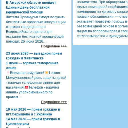
нанимателя. При обращении в
В Амурской области пройдет
жилых помещений необходимо 
Единый день бесплатной
помещения по договору социа
юридической помощи
права и обязанности», — отм
Жители Приамурья смогут получить
оказывает правовую помощь в
бесплатные правовые консультации
безвозмездной основе в орган
в рамках традиционного
лицам по вопросам прав и сво
Всероссийского единого дня
согласовывается индивидуально
оказания бесплатной юридической
помощи. 26 июня 2026…
Подробнее >>>
23 июня 2026 — выездной прием
граждан в Завитинске
1 июня — горячая телефонная
линия
Внимание амурчане!
1 июня -
Международный день защиты детей
- горячая телефонная линия для
населения.
Телефон «горячей
линии» уполномоченного по
правам…
Подробнее >>>
19 мая 2026 — прием граждан в
пгт.Серышево и с.Украинка
14 мая 2026 — прием граждан в
Циолковском