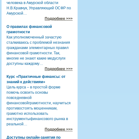
человека в Амурской области
Н.В.Кравчук, Управляющий ОСФР по
Амурской…
Подробнее >>>
О правилах финансовой
грамотности
Как уполномоченный зачастую
сталкиваюсь с проблемой незнания
гражданами элементарных правил
финансовой грамотности. Так,
многие не знают какие медуслуги
доступны каждому…
Подробнее >>>
Курс «Практичные финансы: от
знаний к действиям»
Цель курса – в простой форме
помочь освоить основы
повседневной
финансовойграмотности, научиться
противостоять мошенникам,
грамотно использовать
инструментыфинансового рынка в
реальной…
Подробнее >>>
Доступны онлайн-занятия по