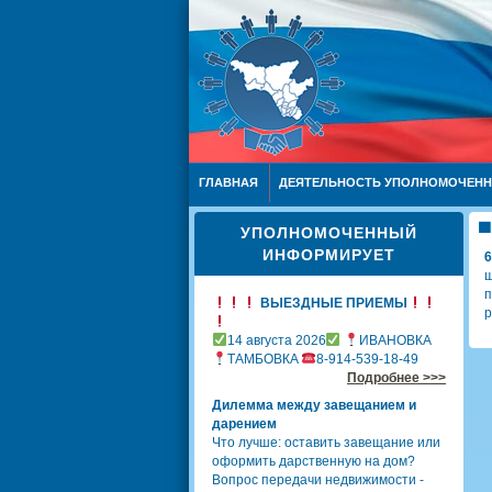
ГЛАВНАЯ
ДЕЯТЕЛЬНОСТЬ УПОЛНОМОЧЕН
УПОЛНОМОЧЕННЫЙ
ИНФОРМИРУЕТ
6
ш
п
ВЫЕЗДНЫЕ ПРИЕМЫ
р
14 августа 2026
ИВАНОВКА
ТАМБОВКА
8-914-539-18-49
Подробнее >>>
Дилемма между завещанием и
дарением
Что лучше: оставить завещание или
оформить дарственную на дом?
Вопрос передачи недвижимости -