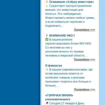
Осваиваем «Азбуку инвестора»
Существует распространенное
мнение, что инвестиции для
богатых. Это заблуждение.
Инвестировать можно любые суммы,
а если набраться терпения и
подключить…
Подробнее >>>
ВНИМАНИЕ НКО
В нашем регионе
зарегистрировано более 950 НКО.
Со многими из них у
уполномоченного по правам
человека в Амурской области…
Подробнее >>>
О финансах
В нашем современном мире, где
полки магазинов ломятся от
изобилия товаров, а реклама
призывает покупать все больше и
больше,…
Подробнее >>>
«ГОРЯЧАЯ ЛИНИЯ»
уполномоченного
Сегодня 27 января в День