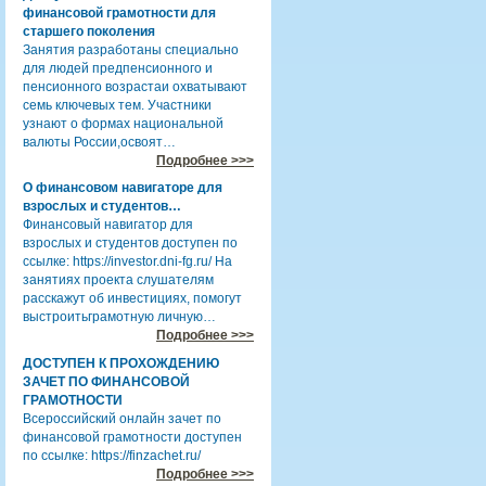
финансовой грамотности для
старшего поколения
Занятия разработаны специально
для людей предпенсионного и
пенсионного возрастаи охватывают
семь ключевых тем. Участники
узнают о формах национальной
валюты России,освоят…
Подробнее >>>
О финансовом навигаторе для
взрослых и студентов…
Финансовый навигатор для
взрослых и студентов доступен по
ссылке: https://investor.dni-fg.ru/ На
занятиях проекта слушателям
расскажут об инвестициях, помогут
выстроитьграмотную личную…
Подробнее >>>
ДОСТУПЕН К ПРОХОЖДЕНИЮ
ЗАЧЕТ ПО ФИНАНСОВОЙ
ГРАМОТНОСТИ
Всероссийский онлайн зачет по
финансовой грамотности доступен
по ссылке: https://finzachet.ru/
Подробнее >>>