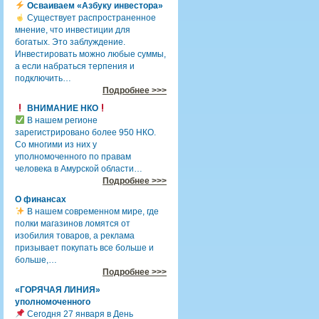
Осваиваем «Азбуку инвестора»
Существует распространенное
мнение, что инвестиции для
богатых. Это заблуждение.
Инвестировать можно любые суммы,
а если набраться терпения и
подключить…
Подробнее >>>
ВНИМАНИЕ НКО
В нашем регионе
зарегистрировано более 950 НКО.
Со многими из них у
уполномоченного по правам
человека в Амурской области…
Подробнее >>>
О финансах
В нашем современном мире, где
полки магазинов ломятся от
изобилия товаров, а реклама
призывает покупать все больше и
больше,…
Подробнее >>>
«ГОРЯЧАЯ ЛИНИЯ»
уполномоченного
Сегодня 27 января в День