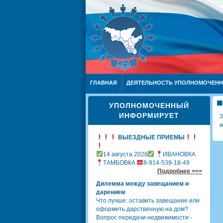
ГЛАВНАЯ
ДЕЯТЕЛЬНОСТЬ УПОЛНОМОЧЕН
УПОЛНОМОЧЕННЫЙ
ИНФОРМИРУЕТ
3
к
ВЫЕЗДНЫЕ ПРИЕМЫ
14 августа 2026
ИВАНОВКА
ТАМБОВКА
8-914-539-18-49
Подробнее >>>
Дилемма между завещанием и
дарением
Что лучше: оставить завещание или
оформить дарственную на дом?
Вопрос передачи недвижимости -