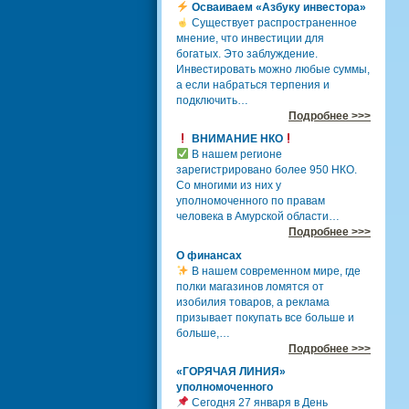
Осваиваем «Азбуку инвестора»
Существует распространенное
мнение, что инвестиции для
богатых. Это заблуждение.
Инвестировать можно любые суммы,
а если набраться терпения и
подключить…
Подробнее >>>
ВНИМАНИЕ НКО
В нашем регионе
зарегистрировано более 950 НКО.
Со многими из них у
уполномоченного по правам
человека в Амурской области…
Подробнее >>>
О финансах
В нашем современном мире, где
полки магазинов ломятся от
изобилия товаров, а реклама
призывает покупать все больше и
больше,…
Подробнее >>>
«ГОРЯЧАЯ ЛИНИЯ»
уполномоченного
Сегодня 27 января в День