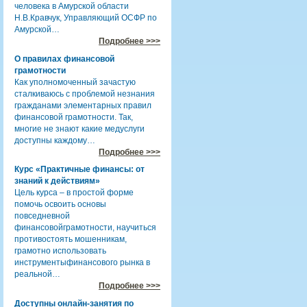
человека в Амурской области
Н.В.Кравчук, Управляющий ОСФР по
Амурской…
Подробнее >>>
О правилах финансовой
грамотности
Как уполномоченный зачастую
сталкиваюсь с проблемой незнания
гражданами элементарных правил
финансовой грамотности. Так,
многие не знают какие медуслуги
доступны каждому…
Подробнее >>>
Курс «Практичные финансы: от
знаний к действиям»
Цель курса – в простой форме
помочь освоить основы
повседневной
финансовойграмотности, научиться
противостоять мошенникам,
грамотно использовать
инструментыфинансового рынка в
реальной…
Подробнее >>>
Доступны онлайн-занятия по