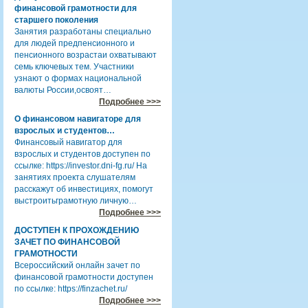
финансовой грамотности для
старшего поколения
Занятия разработаны специально
для людей предпенсионного и
пенсионного возрастаи охватывают
семь ключевых тем. Участники
узнают о формах национальной
валюты России,освоят…
Подробнее >>>
О финансовом навигаторе для
взрослых и студентов…
Финансовый навигатор для
взрослых и студентов доступен по
ссылке: https://investor.dni-fg.ru/ На
занятиях проекта слушателям
расскажут об инвестициях, помогут
выстроитьграмотную личную…
Подробнее >>>
ДОСТУПЕН К ПРОХОЖДЕНИЮ
ЗАЧЕТ ПО ФИНАНСОВОЙ
ГРАМОТНОСТИ
Всероссийский онлайн зачет по
финансовой грамотности доступен
по ссылке: https://finzachet.ru/
Подробнее >>>