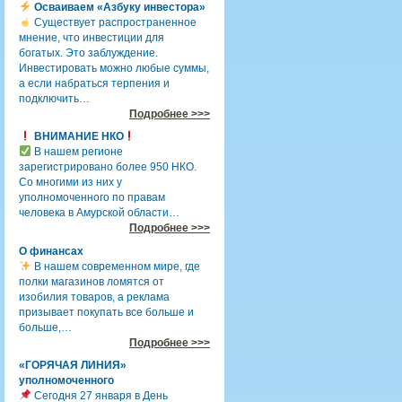
Осваиваем «Азбуку инвестора»
Существует распространенное
мнение, что инвестиции для
богатых. Это заблуждение.
Инвестировать можно любые суммы,
а если набраться терпения и
подключить…
Подробнее >>>
ВНИМАНИЕ НКО
В нашем регионе
зарегистрировано более 950 НКО.
Со многими из них у
уполномоченного по правам
человека в Амурской области…
Подробнее >>>
О финансах
В нашем современном мире, где
полки магазинов ломятся от
изобилия товаров, а реклама
призывает покупать все больше и
больше,…
Подробнее >>>
«ГОРЯЧАЯ ЛИНИЯ»
уполномоченного
Сегодня 27 января в День