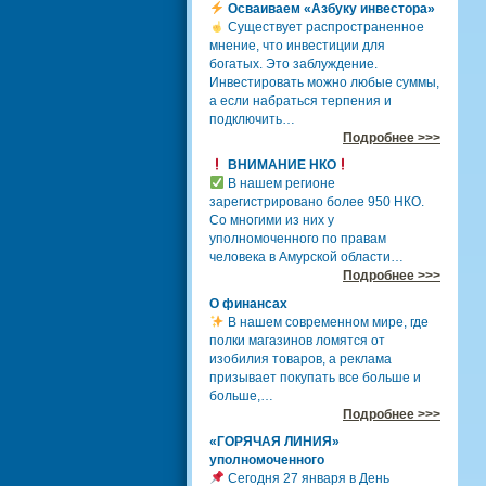
Осваиваем «Азбуку инвестора»
Существует распространенное
мнение, что инвестиции для
богатых. Это заблуждение.
Инвестировать можно любые суммы,
а если набраться терпения и
подключить…
Подробнее >>>
ВНИМАНИЕ НКО
В нашем регионе
зарегистрировано более 950 НКО.
Со многими из них у
уполномоченного по правам
человека в Амурской области…
Подробнее >>>
О финансах
В нашем современном мире, где
полки магазинов ломятся от
изобилия товаров, а реклама
призывает покупать все больше и
больше,…
Подробнее >>>
«ГОРЯЧАЯ ЛИНИЯ»
уполномоченного
Сегодня 27 января в День