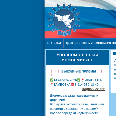
ГЛАВНАЯ
ДЕЯТЕЛЬНОСТЬ УПОЛНОМОЧЕН
УПОЛНОМОЧЕННЫЙ
ИНФОРМИРУЕТ
Л
з
ц
ВЫЕЗДНЫЕ ПРИЕМЫ
п
о
14 августа 2026
ИВАНОВКА
ТАМБОВКА
8-914-539-18-49
Подробнее >>>
Дилемма между завещанием и
дарением
Что лучше: оставить завещание или
оформить дарственную на дом?
Вопрос передачи недвижимости -