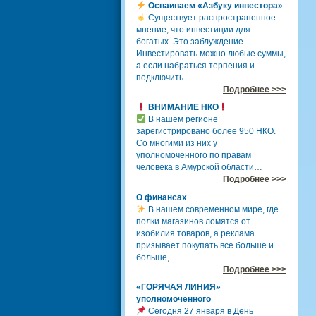
Осваиваем «Азбуку инвестора»
Существует распространенное
мнение, что инвестиции для
богатых. Это заблуждение.
Инвестировать можно любые суммы,
а если набраться терпения и
подключить…
Подробнее >>>
ВНИМАНИЕ НКО
В нашем регионе
зарегистрировано более 950 НКО.
Со многими из них у
уполномоченного по правам
человека в Амурской области…
Подробнее >>>
О финансах
В нашем современном мире, где
полки магазинов ломятся от
изобилия товаров, а реклама
призывает покупать все больше и
больше,…
Подробнее >>>
«ГОРЯЧАЯ ЛИНИЯ»
уполномоченного
Сегодня 27 января в День