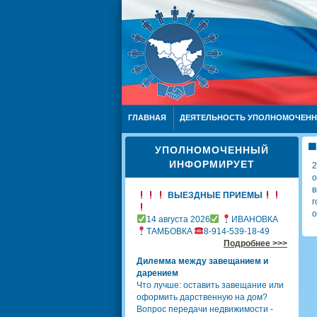
ГЛАВНАЯ
ДЕЯТЕЛЬНОСТЬ УПОЛНОМОЧЕН
УПОЛНОМОЧЕННЫЙ
ИНФОРМИРУЕТ
2
о
в
ВЫЕЗДНЫЕ ПРИЕМЫ
г
о
14 августа 2026
ИВАНОВКА
ТАМБОВКА
8-914-539-18-49
Подробнее >>>
Дилемма между завещанием и
дарением
Что лучше: оставить завещание или
оформить дарственную на дом?
Вопрос передачи недвижимости -