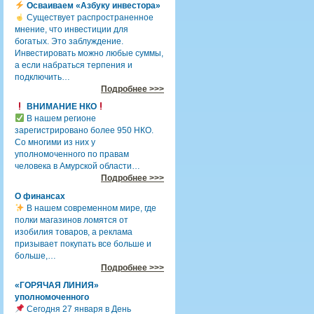
Осваиваем «Азбуку инвестора»
Существует распространенное
мнение, что инвестиции для
богатых. Это заблуждение.
Инвестировать можно любые суммы,
а если набраться терпения и
подключить…
Подробнее >>>
ВНИМАНИЕ НКО
В нашем регионе
зарегистрировано более 950 НКО.
Со многими из них у
уполномоченного по правам
человека в Амурской области…
Подробнее >>>
О финансах
В нашем современном мире, где
полки магазинов ломятся от
изобилия товаров, а реклама
призывает покупать все больше и
больше,…
Подробнее >>>
«ГОРЯЧАЯ ЛИНИЯ»
уполномоченного
Сегодня 27 января в День