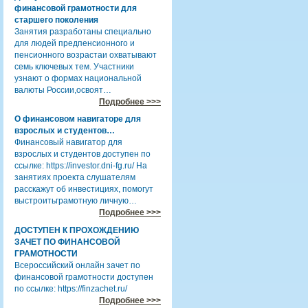
финансовой грамотности для
старшего поколения
Занятия разработаны специально
для людей предпенсионного и
пенсионного возрастаи охватывают
семь ключевых тем. Участники
узнают о формах национальной
валюты России,освоят…
Подробнее >>>
О финансовом навигаторе для
взрослых и студентов…
Финансовый навигатор для
взрослых и студентов доступен по
ссылке: https://investor.dni-fg.ru/ На
занятиях проекта слушателям
расскажут об инвестициях, помогут
выстроитьграмотную личную…
Подробнее >>>
ДОСТУПЕН К ПРОХОЖДЕНИЮ
ЗАЧЕТ ПО ФИНАНСОВОЙ
ГРАМОТНОСТИ
Всероссийский онлайн зачет по
финансовой грамотности доступен
по ссылке: https://finzachet.ru/
Подробнее >>>