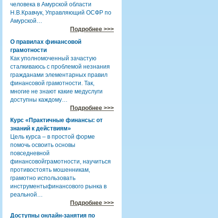
человека в Амурской области
Н.В.Кравчук, Управляющий ОСФР по
Амурской…
Подробнее >>>
О правилах финансовой
грамотности
Как уполномоченный зачастую
сталкиваюсь с проблемой незнания
гражданами элементарных правил
финансовой грамотности. Так,
многие не знают какие медуслуги
доступны каждому…
Подробнее >>>
Курс «Практичные финансы: от
знаний к действиям»
Цель курса – в простой форме
помочь освоить основы
повседневной
финансовойграмотности, научиться
противостоять мошенникам,
грамотно использовать
инструментыфинансового рынка в
реальной…
Подробнее >>>
Доступны онлайн-занятия по