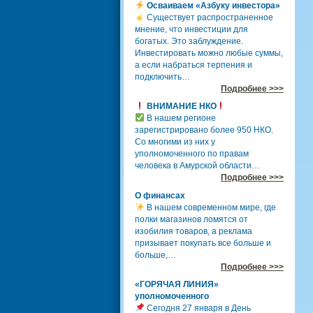
Осваиваем «Азбуку инвестора»
Существует распространенное
мнение, что инвестиции для
богатых. Это заблуждение.
Инвестировать можно любые суммы,
а если набраться терпения и
подключить…
Подробнее >>>
ВНИМАНИЕ НКО
В нашем регионе
зарегистрировано более 950 НКО.
Со многими из них у
уполномоченного по правам
человека в Амурской области…
Подробнее >>>
О финансах
В нашем современном мире, где
полки магазинов ломятся от
изобилия товаров, а реклама
призывает покупать все больше и
больше,…
Подробнее >>>
«ГОРЯЧАЯ ЛИНИЯ»
уполномоченного
Сегодня 27 января в День