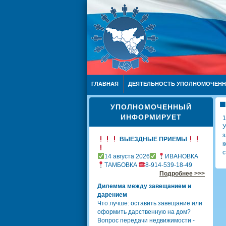
ГЛАВНАЯ
ДЕЯТЕЛЬНОСТЬ УПОЛНОМОЧЕН
УПОЛНОМОЧЕННЫЙ
ИНФОРМИРУЕТ
1
У
з
ВЫЕЗДНЫЕ ПРИЕМЫ
к
с
14 августа 2026
ИВАНОВКА
ТАМБОВКА
8-914-539-18-49
Подробнее >>>
Дилемма между завещанием и
дарением
Что лучше: оставить завещание или
оформить дарственную на дом?
Вопрос передачи недвижимости -