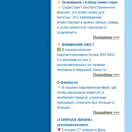
Осваиваем «Азбуку инвестора»
Существует распространенное
мнение, что инвестиции для
богатых. Это заблуждение.
Инвестировать можно любые суммы,
а если набраться терпения и
подключить…
Подробнее >>>
ВНИМАНИЕ НКО
В нашем регионе
зарегистрировано более 950 НКО.
Со многими из них у
уполномоченного по правам
человека в Амурской области…
Подробнее >>>
О финансах
В нашем современном мире, где
полки магазинов ломятся от
изобилия товаров, а реклама
призывает покупать все больше и
больше,…
Подробнее >>>
«ГОРЯЧАЯ ЛИНИЯ»
уполномоченного
Сегодня 27 января в День