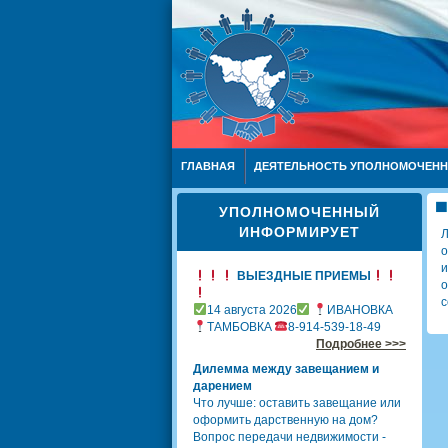
ГЛАВНАЯ
ДЕЯТЕЛЬНОСТЬ УПОЛНОМОЧЕН
УПОЛНОМОЧЕННЫЙ
ИНФОРМИРУЕТ
Л
о
и
ВЫЕЗДНЫЕ ПРИЕМЫ
о
с
14 августа 2026
ИВАНОВКА
ТАМБОВКА
8-914-539-18-49
Подробнее >>>
Дилемма между завещанием и
дарением
Что лучше: оставить завещание или
оформить дарственную на дом?
Вопрос передачи недвижимости -